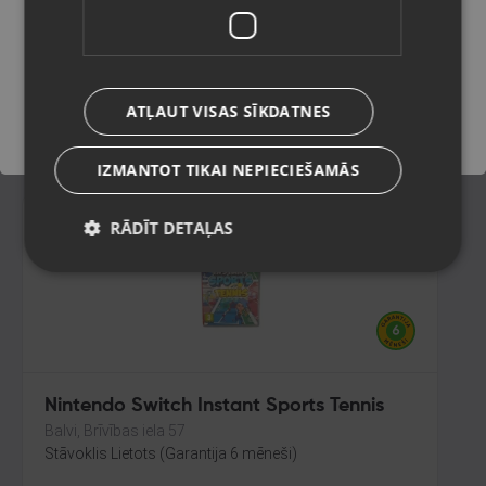
Rēzekne, Atbrīvošanas aleja 119
Stāvoklis Lietots (Garantija 6 mēneši)
Saglabāt
ATĻAUT VISAS SĪKDATNES
3.00
€
IZMANTOT TIKAI NEPIECIEŠAMĀS
RĀDĪT DETAĻAS
Nintendo Switch Instant Sports Tennis
Balvi, Brīvības iela 57
Stāvoklis Lietots (Garantija 6 mēneši)