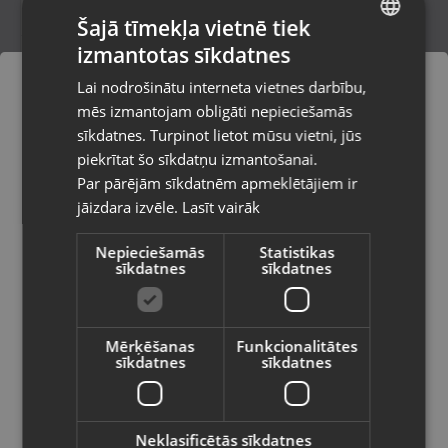
Šajā tīmekļa vietnē tiek
izmantotas sīkdatnes
LATVIAN
Nintendo Wii Battle of the Bands
Lai nodrošinātu interneta vietnes darbību,
Daugavpils, Aveņu iela 26
RUSSIAN
mēs izmantojam obligāti nepieciešamās
Stāvoklis Lietots (Garantija 6 mēneši)
LITHUANIAN
sīkdatnes. Turpinot lietot mūsu vietni, jūs
Pasūtījumi tiks piegādāti uz
piekrītat šo sīkdatņu izmantošanai.
izvēlēto valsti
Par pārējām sīkdatnēm apmeklētājiem ir
5.50
€
jāizdara izvēle.
Lasīt vairāk
Vietnes saturs būs attēlots izvēlētajā
valodā
Nepieciešamās
Statistikas
sīkdatnes
sīkdatnes
Valsts
Mērķēšanas
Funkcionalitātes
sīkdatnes
sīkdatnes
Valoda
Latviešu / Latvian
Neklasificētās sīkdatnes
Nintendo Wii U Disney Infinity 3.0