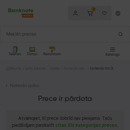
0
Telefoni
Datori
Remontam
Katalogs
Sākums
Spēļu konsoles
Spēles
Nintendo spēle
Nintendo Wii Stu
un spēles
s
dio Instant Artist
Nintendo spēles
Prece ir pārdota
Atvainojiet, šī prece šobrīd nav pieejama. Taču
piedāvājam parskatīt
citas šīs kategorijas preces.