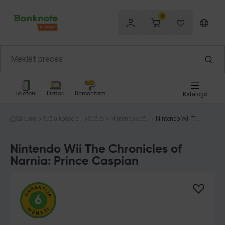
0
Telefoni
Datori
Remontam
Katalogs
Sākums
Spēļu konsoles
Spēles
Nintendo spēle
Nintendo Wii The
un spēles
s
Chronicles of Nar
nia: Prince Caspi
an
Nintendo Wii The Chronicles of
Narnia: Prince Caspian