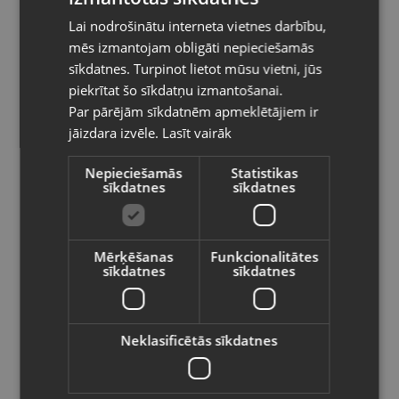
Lai nodrošinātu interneta vietnes darbību,
RUSSIAN
Kategorija: Spēļu disks
mēs izmantojam obligāti nepieciešamās
Platforma: Nintendo Wii
LITHUANIAN
sīkdatnes. Turpinot lietot mūsu vietni, jūs
Pasūtījumi tiks piegādāti uz
Valoda: ENG
piekrītat šo sīkdatņu izmantošanai.
izvēlēto valsti
Izlaiduma gads: 2008
Par pārējām sīkdatnēm apmeklētājiem ir
jāizdara izvēle.
Lasīt vairāk
5.50
€
Vietnes saturs būs attēlots izvēlētajā
valodā
Nepieciešamās
Statistikas
sīkdatnes
sīkdatnes
Preces informācija
Valsts
Nintendo spēles
Kategorija
Mērķēšanas
Funkcionalitātes
sīkdatnes
sīkdatnes
85822
Kods
Valoda
Jēkabpils, Brīvības iela 146
Atrašanās vieta
Latviešu / Latvian
Neklasificētās sīkdatnes
+371 29474042
Telefona numurs:
Lietots (Garantija 6 mēneši)
Stāvoklis
Saglabāt