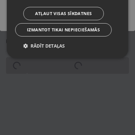
Oriģinālais iepakojums,
Komplektācija
ATĻAUT VISAS SĪKDATNES
anotācija.
IZMANTOT TIKAI NEPIECIEŠAMĀS
Piegādes veidi
RĀDĪT DETAĻAS
Spinning
Spinning