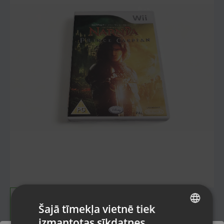
Šajā tīmekļa vietnē tiek
izmantotas sīkdatnes
LATVIAN