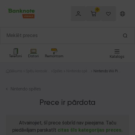
0
Telefoni
Datori
Remontam
Katalogs
Sākums
Spēļu konsoles
Spēles
Nintendo spēle
Nintendo Wii Pir
un spēles
s
ates of the Carrib
enan: At Worlds
End
Nintendo spēles
Prece ir pārdota
Atvainojiet, šī prece šobrīd nav pieejama. Taču
piedāvājam parskatīt
citas šīs kategorijas preces.