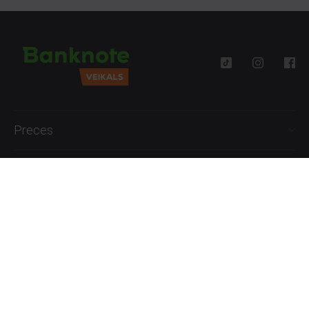
Preces
Palīdzība
Informācija
+371 27777762
P.-Pk. 09:00 - 18:00