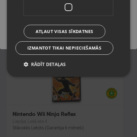
Breath of the Wild
Ogre, Skolas iela 4
Saglabāt
Stāvoklis Lietots (Garantija 6 mēneši)
ATĻAUT VISAS SĪKDATNES
35.00
€
IZMANTOT TIKAI NEPIECIEŠAMĀS
RĀDĪT DETAĻAS
Nintendo Wii Ninja Reflex
Liepāja, Lielā iela 4
Stāvoklis Lietots (Garantija 6 mēneši)