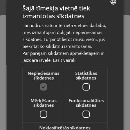
Šajā tīmekļa vietnē tiek
izmantotas sīkdatnes
LATVIAN
Nintendo Wii TV Show King party
Lai nodrošinātu interneta vietnes darbību,
Jēkabpils, Brīvības iela 146
RUSSIAN
mēs izmantojam obligāti nepieciešamās
Stāvoklis Lietots (Garantija 6 mēneši)
LITHUANIAN
sīkdatnes. Turpinot lietot mūsu vietni, jūs
Pasūtījumi tiks piegādāti uz
piekrītat šo sīkdatņu izmantošanai.
izvēlēto valsti
Par pārējām sīkdatnēm apmeklētājiem ir
6.00
€
jāizdara izvēle.
Lasīt vairāk
Vietnes saturs būs attēlots izvēlētajā
valodā
Nepieciešamās
Statistikas
sīkdatnes
sīkdatnes
Valsts
Mērķēšanas
Funkcionalitātes
sīkdatnes
sīkdatnes
Valoda
Latviešu / Latvian
Neklasificētās sīkdatnes
Nintendo Switch The Legend of Zelda: