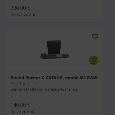
280.00
€
No
12.73
€
/mēn.
Sound Blaster X KATANA, model MF 8245
Rīga, Tilta iela 12
Stāvoklis Mazlietots (Garantija 12 mēneši)
140.00
€
No
6.36
€
/mēn.