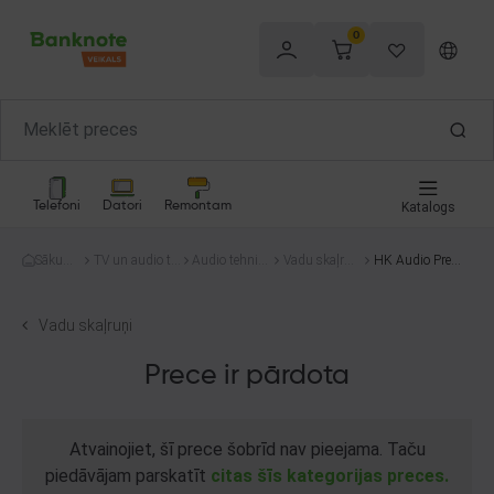
0
Telefoni
Datori
Remontam
Katalogs
Sākum
TV un audio te
Audio tehnik
Vadu skaļruņ
HK Audio Premi
s
hnika
a
i
um Series PR 11
2
Vadu skaļruņi
Prece ir pārdota
Atvainojiet, šī prece šobrīd nav pieejama. Taču
piedāvājam parskatīt
citas šīs kategorijas preces.