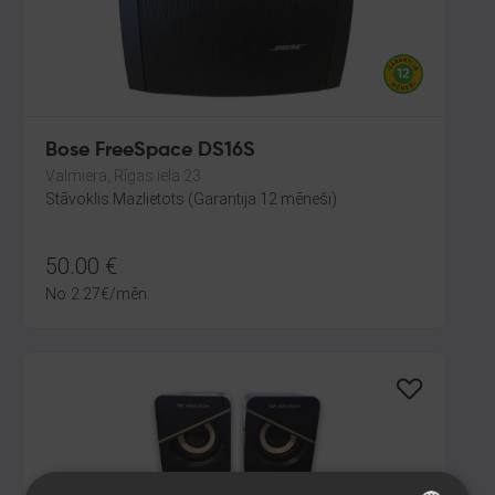
Bose FreeSpace DS16S
Valmiera, Rīgas iela 23
Stāvoklis Mazlietots (Garantija 12 mēneši)
50.00
€
No
2.27
€
/mēn.