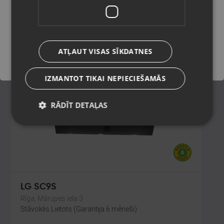
Liepāja, Lielā iela 4
Stāvoklis Ilgstoši lietots (Garantija 14 dienas)
Saglabāt
152.00
€
ATĻAUT VISAS SĪKDATNES
No
6.91
€
/mēn.
IZMANTOT TIKAI NEPIECIEŠAMĀS
RĀDĪT DETAĻAS
LG SC9S
Rīga, Mārupes iela 3
Stāvoklis Lietots (Garantija 6 mēneši)