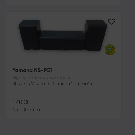
Yamaha NS-P51
Rīga, Kurzemes prospekts 59a
Stāvoklis Mazlietots (Garantija 12 mēneši)
140.00
€
No
6.36
€
/mēn.