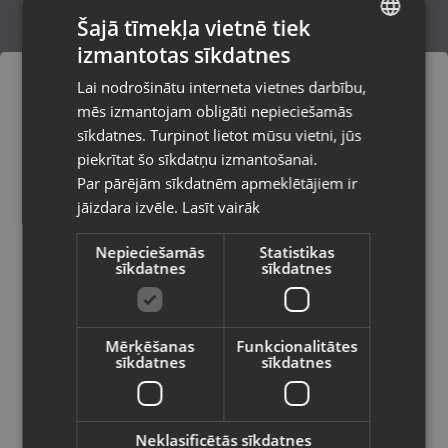
Šajā tīmekļa vietnē tiek
izmantotas sīkdatnes
LATVIAN
Westrom WR-SK77
Lai nodrošinātu interneta vietnes darbību,
Rīga, Paula Lejiņa iela 2
RUSSIAN
mēs izmantojam obligāti nepieciešamās
Stāvoklis Lietots (Garantija 6 mēneši)
LITHUANIAN
sīkdatnes. Turpinot lietot mūsu vietni, jūs
Pasūtījumi tiks piegādāti uz
piekrītat šo sīkdatņu izmantošanai.
izvēlēto valsti
Par pārējām sīkdatnēm apmeklētājiem ir
7.00
€
jāizdara izvēle.
Lasīt vairāk
Vietnes saturs būs attēlots izvēlētajā
valodā
Nepieciešamās
Statistikas
sīkdatnes
sīkdatnes
Valsts
Mērķēšanas
Funkcionalitātes
sīkdatnes
sīkdatnes
Valoda
Latviešu / Latvian
Neklasificētās sīkdatnes
Tangent Spectrum X5