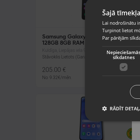
Šajā tīmekļa
Lai nodrošinātu i
Turpinot lietot mū
Samsung Galaxy S23 (S911B/DS)
Par pārējām sīkda
128GB 8GB RAM
Kuldīga, Liepājas iela 9
Nepieciešamā
sīkdatnes
Stāvoklis Lietots (Garantija 6 mēneši)
205.00
€
No
9.32
€
/mēn.
RĀDĪT DETAĻ