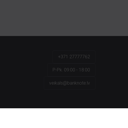
+371 27777762
P.-Pk. 09:00 - 18:00
veikals@banknote.lv
a