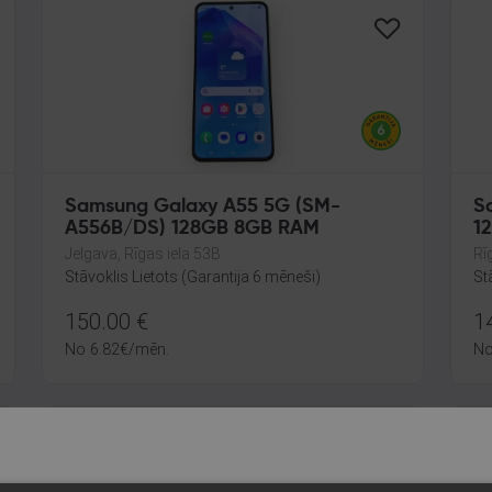
Samsung Galaxy A55 5G (SM-
S
A556B/DS) 128GB 8GB RAM
1
Jelgava, Rīgas iela 53B
Rīg
Stāvoklis Lietots (Garantija 6 mēneši)
St
150.00
€
1
No
6.82
€
/mēn.
N