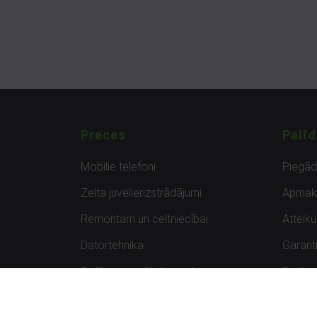
Preces
Palīd
Mobilie telefoni
Piegā
Zelta juvelierizstrādājumi
Apmak
Remontam un celtniecībai
Atteik
Datortehnika
Garanti
Spēles un spēļu konsoles
Preču 
Planšetdatori
Atsau