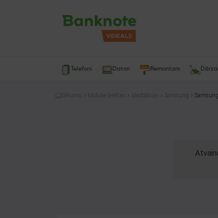
Telefoni
Datori
Remontam
Dārz
Sākums
Mobilie telefoni
Viedtālruņi
Samsung
Atvain