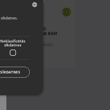
 sīkdatnes.
LATVIAN
RUSSIAN
amsung Galaxy A22 5G
A226B/DSN) 128GB 4GB RAM
LITHUANIAN
ntspils, Lidotāju iela 24-37
Neklasificētās
sīkdatnes
āvoklis Lietots (Garantija 6 mēneši)
0.00
€
o
4.09
€
/mēn.
 SĪKDATNES