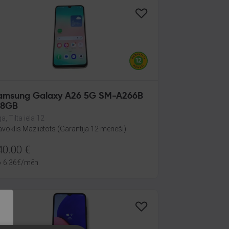
amsung Galaxy A26 5G SM-A266B
28GB
a, Tilta iela 12
āvoklis Mazlietots (Garantija 12 mēneši)
40.00
€
o
6.36
€
/mēn.