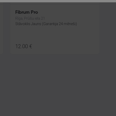
Fibrum Pro
Rīga, Prūšu iela 21
Stāvoklis Jauns (Garantija 24 mēneši)
12.00
€