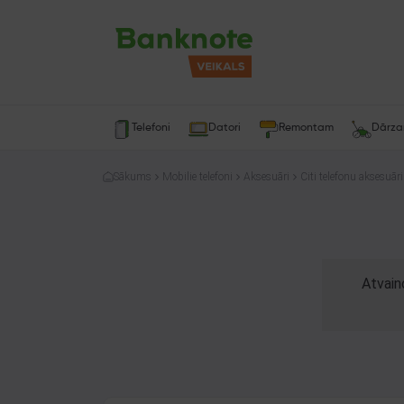
Telefoni
Datori
Remontam
Dārz
Sākums
Mobilie telefoni
Aksesuāri
Citi telefonu aksesuāri
Atvain