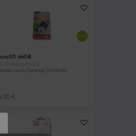
icroSD 64GB
ga, Brīvības gatve 432
āvoklis Jauns (Garantija 24 mēneši)
5.00
€