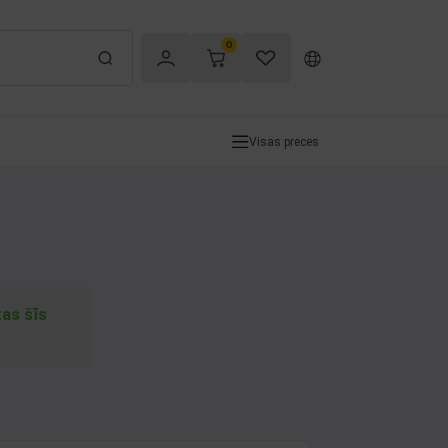
0
Visas preces
tas šīs