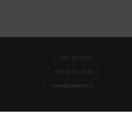
+371 27777762
P.-Pk. 09:00 - 18:00
veikals@banknote.lv
a