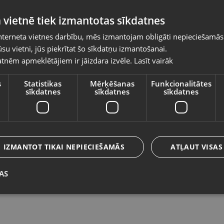
Pasūtījumi tiks piegādāti uz izvēlēto
 vietnē tiek izmantotas sīkdatnes
valsti
nterneta vietnes darbību, mēs izmantojam obligāti nepieciešamās
Vietnes saturs būs attēlots izvēlētajā valodā
su vietni, jūs piekrītat šo sīkdatņu izmantošanai.
Fresh ‘n Rebel - Smart Finder Card
T
tnēm apmeklētājiem ir jāizdara izvēle.
Lasīt vairāk
Valsts
Rīga, Melnsila iela 22
Rī
Stāvoklis Jauns (Garantija 24 mēneši)
St
s
Statistikas
Mērķēšanas
Funkcionalitātes
sīkdatnes
sīkdatnes
sīkdatnes
Valoda
7.00
€
5
Latviešu / Latvian
IZMANTOT TIKAI NEPIECIEŠAMĀS
ATĻAUT VISAS
AS
Saglabāt