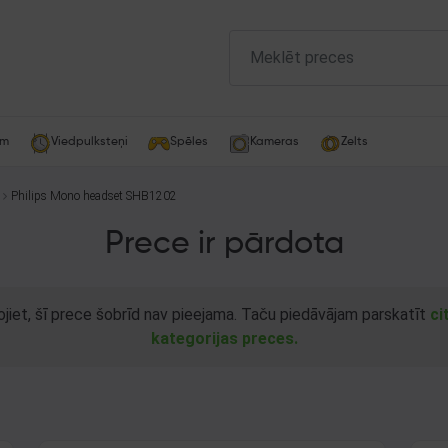
am
Viedpulksteņi
Spēles
Kameras
Zelts
Philips Mono headset SHB1202
Prece ir pārdota
ojiet, šī prece šobrīd nav pieejama. Taču piedāvājam parskatīt
ci
kategorijas preces.