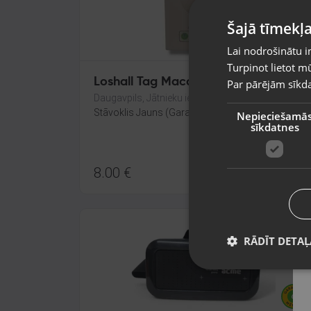
Šajā tīmekļa
Lai nodrošinātu i
Turpinot lietot mū
Loshall Tag Macaron
Par pārējām sīkda
Daugavpils, Jātnieku iela 78-1B
Stāvoklis Jauns (Garantija 24 mēneši)
Nepieciešamā
sīkdatnes
8.00
€
RĀDĪT DETAĻ