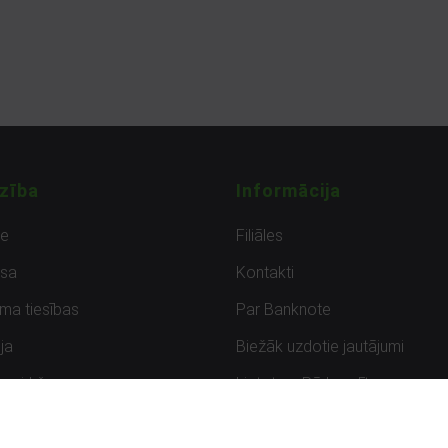
zība
Informācija
de
Filiāles
sa
Kontakti
uma tiesības
Par Banknote
ja
Biežāk uzdotie jautājumi
uzpirkšana
Lietots – Pārbaudīts
ksmes
Noteikumi un privātuma politik