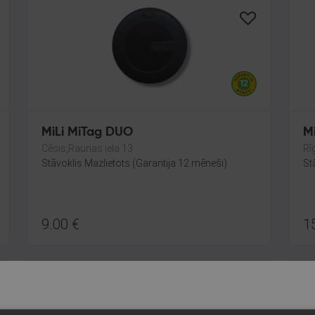
MiLi MiTag DUO
M
Cēsis,Raunas iela 13
Rī
Stāvoklis Mazlietots (Garantija 12 mēneši)
St
9.00
€
1