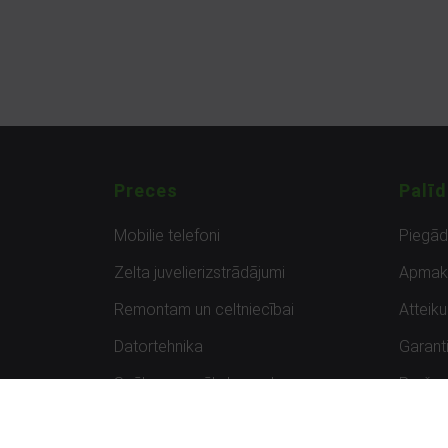
Preces
Palīd
Mobilie telefoni
Piegā
Zelta juvelierizstrādājumi
Apmak
Remontam un celtniecībai
Atteik
Datortehnika
Garanti
Spēles un spēļu konsoles
Preču 
Planšetdatori
Atsau