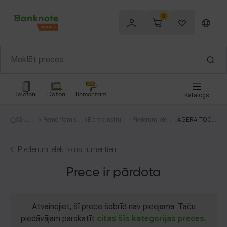
0
Telefoni
Datori
Remontam
Katalogs
Sākum
Remontam un
Elektroinstrum
Piederumi elektr
AGERA TOOL
s
celtniecībai
enti
oinstrumentie
S
m
Piederumi elektroinstrumentiem
Prece ir pārdota
Atvainojiet, šī prece šobrīd nav pieejama. Taču
piedāvājam parskatīt
citas šīs kategorijas preces.