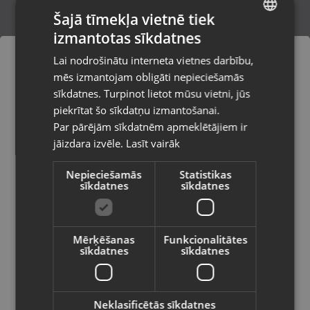
Šajā tīmekļa vietnē tiek
izmantotas sīkdatnes
LATVIAN
zanesis hand held high speed for
Lai nodrošinātu interneta vietnes darbību,
r.concrete premium
RUSSIAN
mēs izmantojam obligāti nepieciešamās
Ventspils, Kuldīgas iela 26
LITHUANIAN
Stāvoklis Jauns (Garantija 24 mēneši)
sīkdatnes. Turpinot lietot mūsu vietni, jūs
Pasūtījumi tiks piegādāti uz
piekrītat šo sīkdatņu izmantošanai.
izvēlēto valsti
60.00
€
Par pārējām sīkdatnēm apmeklētājiem ir
No
2.73
€
/mēn.
jāizdara izvēle.
Lasīt vairāk
Vietnes saturs būs attēlots izvēlētajā
valodā
Nepieciešamās
Statistikas
sīkdatnes
sīkdatnes
Valsts
Mērķēšanas
Funkcionalitātes
sīkdatnes
sīkdatnes
Valoda
Latviešu / Latvian
Neklasificētās sīkdatnes
Makita HM 1200