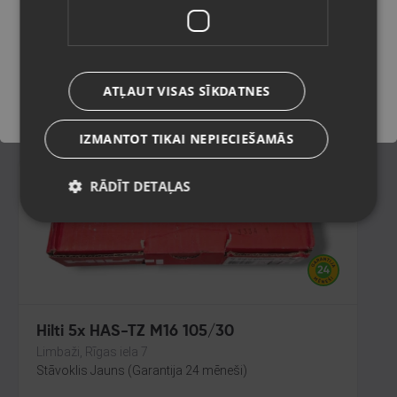
Limbaži, Rīgas iela 7
Stāvoklis Jauns (Garantija 24 mēneši)
Saglabāt
ATĻAUT VISAS SĪKDATNES
12.00
€
IZMANTOT TIKAI NEPIECIEŠAMĀS
RĀDĪT DETAĻAS
Hilti 5x HAS-TZ M16 105/30
Limbaži, Rīgas iela 7
Stāvoklis Jauns (Garantija 24 mēneši)