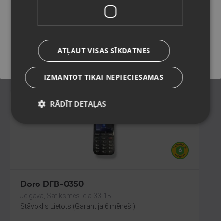
Rīga, Ulbrokas iela 10
Stāvoklis Lietots (Garantija 6 mēneši)
Saglabāt
ATĻAUT VISAS SĪKDATNES
14.00
€
IZMANTOT TIKAI NEPIECIEŠAMĀS
RĀDĪT DETAĻAS
Doro DFB-0350
Jelgava, Satiksmes iela 33-1B
Stāvoklis Lietots (Garantija 6 mēneši)