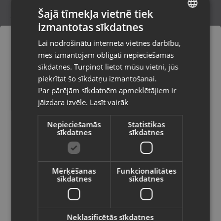
Šajā tīmekļa vietnē tiek
izmantotas sīkdatnes
LATVIAN
Nokia 6303i classic (RM-638)
Lai nodrošinātu interneta vietnes darbību,
Talsi, Kr. Valdemāra iela 8
RUSSIAN
mēs izmantojam obligāti nepieciešamās
Stāvoklis Ilgstoši lietots (Garantija 14 dienas)
LITHUANIAN
sīkdatnes. Turpinot lietot mūsu vietni, jūs
Pasūtījumi tiks piegādāti uz
piekrītat šo sīkdatņu izmantošanai.
izvēlēto valsti
Par pārējām sīkdatnēm apmeklētājiem ir
40.00
€
jāizdara izvēle.
Lasīt vairāk
Vietnes saturs būs attēlots izvēlētajā
valodā
Nepieciešamās
Statistikas
sīkdatnes
sīkdatnes
Valsts
Mērķēšanas
Funkcionalitātes
sīkdatnes
sīkdatnes
Valoda
Latviešu / Latvian
Neklasificētās sīkdatnes
Nokia 216