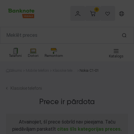
0
Telefoni
Datori
Remontam
Katalogs
Sākums
Mobilie telefoni
Klasiskie telefo
Nokia C1-01
ni
Klasiskie telefoni
Prece ir pārdota
Atvainojiet, šī prece šobrīd nav pieejama. Taču
piedāvājam parskatīt
citas šīs kategorijas preces.