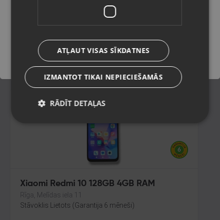
256GB
Rīga, Tilta iela 12
Saglabāt
Stāvoklis Lietots (Garantija 6 mēneši)
90.00
€
ATĻAUT VISAS SĪKDATNES
No
4.09
€
/mēn.
IZMANTOT TIKAI NEPIECIEŠAMĀS
RĀDĪT DETAĻAS
Xiaomi Redmi 10 128GB 4GB RAM
Rīga, Melīdas iela 11
Stāvoklis Lietots (Garantija 6 mēneši)