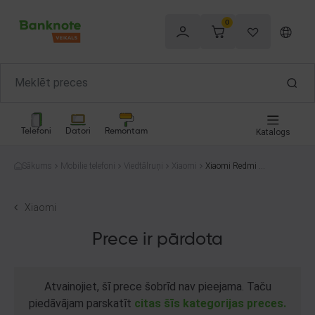
0
Telefoni
Datori
Remontam
Katalogs
Sākums
Mobilie telefoni
Viedtālruņi
Xiaomi
Xiaomi Redmi 12
128GB
Xiaomi
Prece ir pārdota
Atvainojiet, šī prece šobrīd nav pieejama. Taču
piedāvājam parskatīt
citas šīs kategorijas preces.