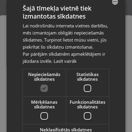
Šajā tīmekļa vietnē tiek
izmantotas sīkdatnes
LATVIAN
Honor Magic 5 Lite (RMO-NX1) 128 GB
Lai nodrošinātu interneta vietnes darbību,
Rīga, Aleksandra Čaka iela 108-601
RUSSIAN
mēs izmantojam obligāti nepieciešamās
Stāvoklis Lietots (Garantija 6 mēneši)
LITHUANIAN
sīkdatnes. Turpinot lietot mūsu vietni, jūs
Pasūtījumi tiks piegādāti uz
piekrītat šo sīkdatņu izmantošanai.
izvēlēto valsti
95.00
€
Par pārējām sīkdatnēm apmeklētājiem ir
No
4.32
€
/mēn.
jāizdara izvēle.
Lasīt vairāk
Vietnes saturs būs attēlots izvēlētajā
valodā
Nepieciešamās
Statistikas
sīkdatnes
sīkdatnes
Valsts
Mērķēšanas
Funkcionalitātes
sīkdatnes
sīkdatnes
Valoda
Latviešu / Latvian
Neklasificētās sīkdatnes
Honor CLK-NX1 128GB