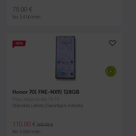
75.00
€
No
3.41
€
/mēn.
-45%
Honor 70( FNE-NX9) 128GB
Rīga, Jelgavas iela 74-10
Stāvoklis Lietots (Garantija 6 mēneši)
110.00
€
200.00
€
No
5.00
€
/mēn.