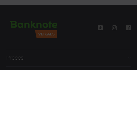
Preces
Palīdzība
Informācija
+371 27777762
P.-Pk. 09:00 - 18:00