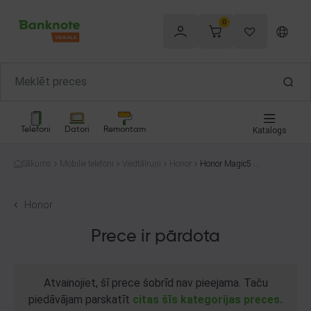
0
Telefoni
Datori
Remontam
Katalogs
Sākums
Mobilie telefoni
Viedtālruņi
Honor
Honor Magic5 Lit
e RMO-NX1 128
GB
Honor
Prece ir pārdota
Atvainojiet, šī prece šobrīd nav pieejama. Taču
piedāvājam parskatīt
citas šīs kategorijas preces.