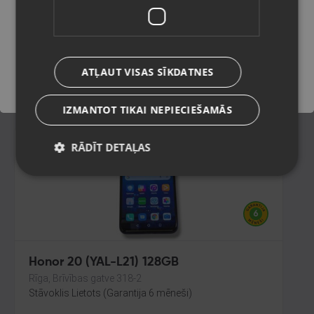
Rīga, Merķeļa iela 7
Stāvoklis Ilgstoši lietots (Garantija 14 dienas)
Saglabāt
105.00
€
ATĻAUT VISAS SĪKDATNES
No
4.77
€
/mēn.
IZMANTOT TIKAI NEPIECIEŠAMĀS
RĀDĪT DETAĻAS
Honor 20 (YAL-L21) 128GB
Rīga, Brīvības gatve 318-2
Stāvoklis Lietots (Garantija 6 mēneši)