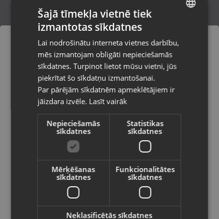
Šajā tīmekļa vietnē tiek
izmantotas sīkdatnes
LATVIAN
Milwaukee M18 ONEFSAG125XPDB
Lai nodrošinātu interneta vietnes darbību,
Rīga, Dižozolu iela 11
RUSSIAN
mēs izmantojam obligāti nepieciešamās
Stāvoklis Ilgstoši lietots (Garantija 14 dienas)
LITHUANIAN
sīkdatnes. Turpinot lietot mūsu vietni, jūs
Pasūtījumi tiks piegādāti uz
piekrītat šo sīkdatņu izmantošanai.
izvēlēto valsti
199.00
€
Par pārējām sīkdatnēm apmeklētājiem ir
No
9.05
€
/mēn.
jāizdara izvēle.
Lasīt vairāk
Vietnes saturs būs attēlots izvēlētajā
valodā
Nepieciešamās
Statistikas
sīkdatnes
sīkdatnes
Valsts
Mērķēšanas
Funkcionalitātes
sīkdatnes
sīkdatnes
Valoda
Latviešu / Latvian
Neklasificētās sīkdatnes
Pulētājs Jasper XD5915