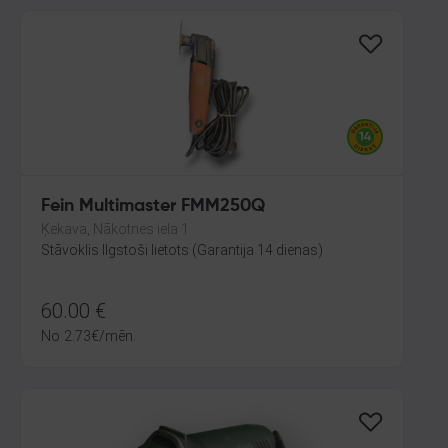
Fein Multimaster FMM250Q
Ķekava, Nākotnes iela 1
Stāvoklis Ilgstoši lietots (Garantija 14 dienas)
60.00
€
No
2.73
€
/mēn.