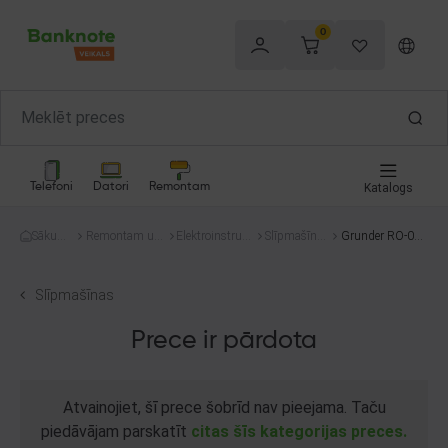
0
Telefoni
Datori
Remontam
Katalogs
Sākum
Remontam un
Elektroinstrum
Slīpmašīna
Grunder RO-00
s
celtniecībai
enti
s
5
Slīpmašīnas
Prece ir pārdota
Atvainojiet, šī prece šobrīd nav pieejama. Taču
piedāvājam parskatīt
citas šīs kategorijas preces.