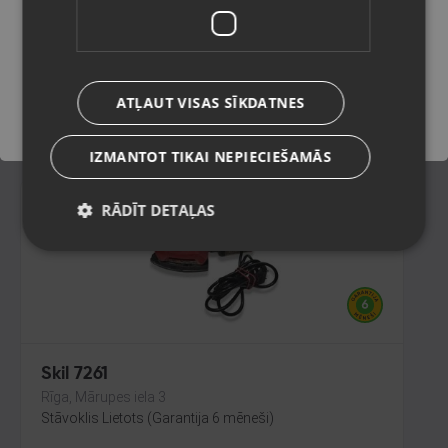
Rīga, Mārupes iela 3
Stāvoklis Mazlietots (Garantija 12 mēneši)
Saglabāt
ATĻAUT VISAS SĪKDATNES
30.00
€
IZMANTOT TIKAI NEPIECIEŠAMĀS
RĀDĪT DETAĻAS
Skil 7261
Rīga, Mārupes iela 3
Stāvoklis Lietots (Garantija 6 mēneši)