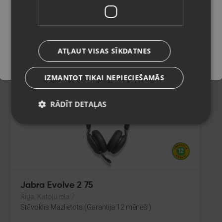
Jelgava, Satiksmes iela 33-1B
Stāvoklis Mazlietots (Garantija 12 mēneši)
Saglabāt
179.00
€
ATĻAUT VISAS SĪKDATNES
No
8.14
€
/mēn.
IZMANTOT TIKAI NEPIECIEŠAMĀS
RĀDĪT DETAĻAS
Jabra Evolve 2 75
Rīga, Katoļu iela 7
Stāvoklis Mazlietots (Garantija 12 mēneši)