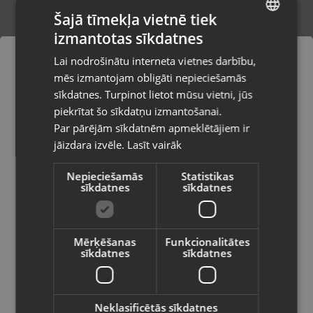
Šajā tīmekļa vietnē tiek
izmantotas sīkdatnes
LATVIAN
JBL Tune 750BTNC
Lai nodrošinātu interneta vietnes darbību,
Ādaži, Gaujas iela 11
RUSSIAN
mēs izmantojam obligāti nepieciešamās
Stāvoklis Lietots (Garantija 6 mēneši)
LITHUANIAN
sīkdatnes. Turpinot lietot mūsu vietni, jūs
Pasūtījumi tiks piegādāti uz
piekrītat šo sīkdatņu izmantošanai.
izvēlēto valsti
Par pārējām sīkdatnēm apmeklētājiem ir
30.00
€
jāizdara izvēle.
Lasīt vairāk
Vietnes saturs būs attēlots izvēlētajā
valodā
Nepieciešamās
Statistikas
sīkdatnes
sīkdatnes
Valsts
Mērķēšanas
Funkcionalitātes
sīkdatnes
sīkdatnes
Valoda
Latviešu / Latvian
Neklasificētās sīkdatnes
Sony WH-1000XM5