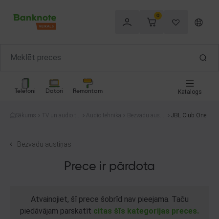
0
Telefoni
Datori
Remontam
Katalogs
Sākums
TV un audio te
Audio tehnika
Bezvadu austi
JBL Club One
hnika
ņas
Bezvadu austiņas
Prece ir pārdota
Atvainojiet, šī prece šobrīd nav pieejama. Taču
piedāvājam parskatīt
citas šīs kategorijas preces.