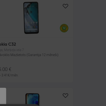
okia C32
ga, Merķeļa iela 7
āvoklis Mazlietots (Garantija 12 mēneši)
5.00
€
o
3.41
€
/mēn.