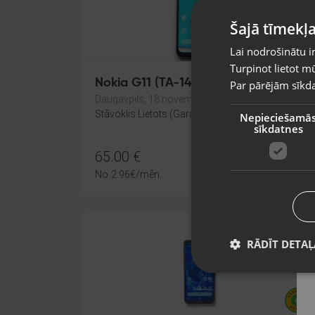
Šajā tīmekļa
Lai nodrošinātu i
Turpinot lietot mū
Nokia G11 (TA-1401) 32GB
Par pārējām sīkda
Daugavpils, 18.novembra iela 171-31
Stāvoklis Lietots (Garantija 6 mēneši)
Nepieciešamā
sīkdatnes
65.00
€
No
2.96
€
/mēn.
RĀDĪT DETAĻ