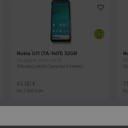
Nokia G11 (TA-1401) 32GB
N
Daugavpils, Aveņu iela 26
Rī
Stāvoklis Lietots (Garantija 6 mēneši)
St
65.00
€
7
No
2.96
€
/mēn.
N