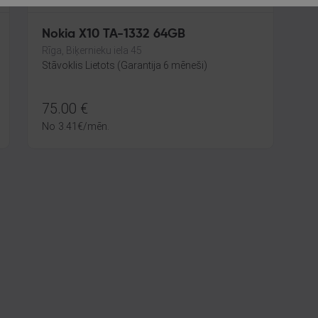
Nokia X10 TA-1332 64GB
Rīga, Biķernieku iela 45
Stāvoklis Lietots (Garantija 6 mēneši)
75.00
€
No
3.41
€
/mēn.