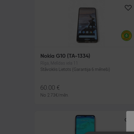
Nokia G10 (TA-1334)
Rīga, Melīdas iela 11
Stāvoklis Lietots (Garantija 6 mēneši)
60.00
€
No
2.73
€
/mēn.