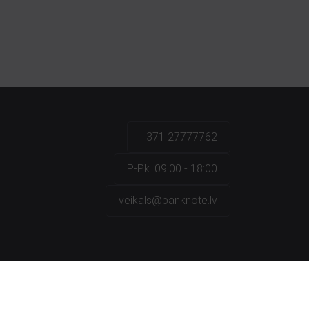
+371 27777762
P.-Pk. 09:00 - 18:00
veikals@banknote.lv
a