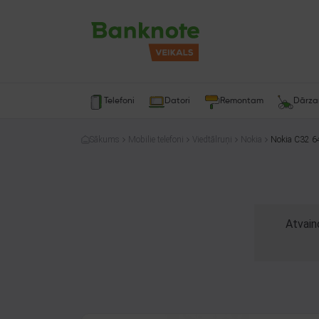
Telefoni
Datori
Remontam
Dārz
Sākums
Mobilie telefoni
Viedtālruņi
Nokia
Nokia C32 
Atvain