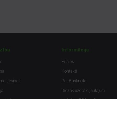
zība
Informācija
de
Filiāles
sa
Kontakti
uma tiesības
Par Banknote
ja
Biežāk uzdotie jautājumi
uzpirkšana
Lietots – Pārbaudīts
ksmes
Noteikumi un privātuma politik