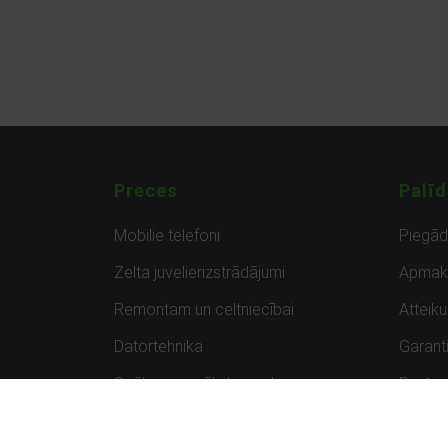
Preces
Palīd
Mobilie telefoni
Piegā
Zelta juvelierizstrādājumi
Apmak
Remontam un celtniecībai
Atteik
Datortehnika
Garanti
Spēles un spēļu konsoles
Preču 
Planšetdatori
Atsau