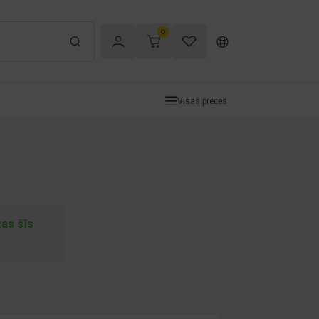
0
Visas preces
tas šīs