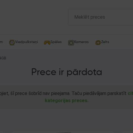
am
Viedpulksteņi
Spēles
Kameras
Zelts
64GB
Prece ir pārdota
ojiet, šī prece šobrīd nav pieejama. Taču piedāvājam parskatīt
ci
kategorijas preces.