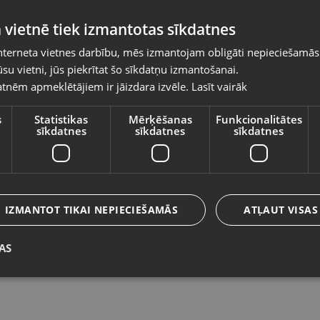
Pasūtījumi tiks piegādāti uz izvēlēto
 vietnē tiek izmantotas sīkdatnes
valsti
nterneta vietnes darbību, mēs izmantojam obligāti nepieciešamās
Vietnes saturs būs attēlots izvēlētajā valodā
su vietni, jūs piekrītat šo sīkdatņu izmantošanai.
Nokia XR20 (TA-1362)
Mo
tnēm apmeklētājiem ir jāizdara izvēle.
Lasīt vairāk
Valsts
1
Rīga, A.Deglava iela 120
Rīg
Stāvoklis Lietots (Garantija 6 mēneši)
s
Statistikas
Mērķēšanas
Funkcionalitātes
sīkdatnes
sīkdatnes
sīkdatnes
St
55.00
€
6
Valoda
No
2.50
€
/mēn.
N
Latviešu / Latvian
IZMANTOT TIKAI NEPIECIEŠAMĀS
ATĻAUT VISAS
AS
Saglabāt