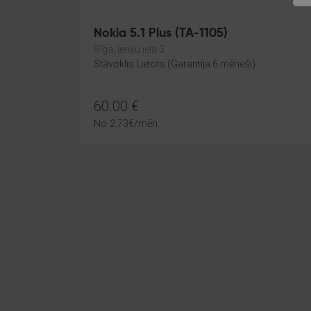
Nokia 5.1 Plus (TA-1105)
Rīga, Ieriķu iela 3
Stāvoklis Lietots (Garantija 6 mēneši)
60.00
€
No
2.73
€
/mēn.