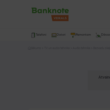
Telefoni
Datori
Remontam
Dārz
Sākums
TV un audio tehnika
Audio tehnika
Bezvadu skaļ
Atvain