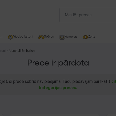
am
Viedpulksteņi
Spēles
Kameras
Zelts
ruņi
Marshall Emberton
Prece ir pārdota
ojiet, šī prece šobrīd nav pieejama. Taču piedāvājam parskatīt
ci
kategorijas preces.