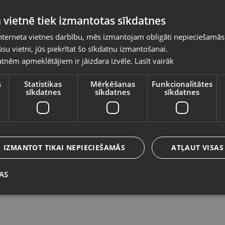
Pasūtījumi tiks piegādāti uz izvēlēto
 vietnē tiek izmantotas sīkdatnes
valsti
nterneta vietnes darbību, mēs izmantojam obligāti nepieciešamās
Vietnes saturs būs attēlots izvēlētajā valodā
su vietni, jūs piekrītat šo sīkdatņu izmantošanai.
Earfun Uboom L SP300
B
tnēm apmeklētājiem ir jāizdara izvēle.
Lasīt vairāk
Valsts
Rēzekne, Atbrīvošanas aleja 119
Da
Stāvoklis Lietots (Garantija 6 mēneši)
St
s
Statistikas
Mērķēšanas
Funkcionalitātes
sīkdatnes
sīkdatnes
sīkdatnes
1
Valoda
32.00
€
N
39.00
€
Latviešu / Latvian
IZMANTOT TIKAI NEPIECIEŠAMĀS
ATĻAUT VISAS
AS
Saglabāt