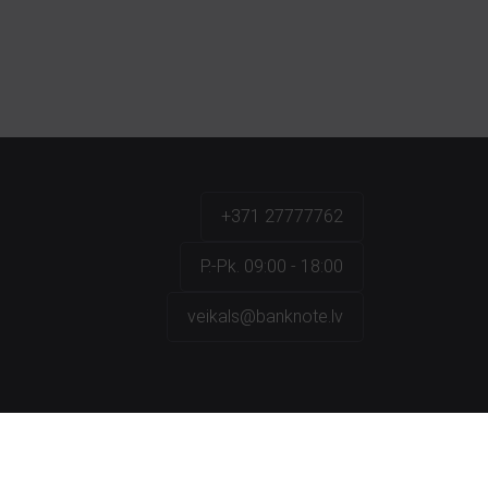
+371 27777762
P.-Pk. 09:00 - 18:00
veikals@banknote.lv
a