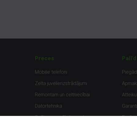
Preces
Palīd
Mobilie telefoni
Piegā
Zelta juvelierizstrādājumi
Apmak
Remontam un celtniecībai
Atteik
Datortehnika
Garanti
Spēles un spēļu konsoles
Preču 
Planšetdatori
Atsau