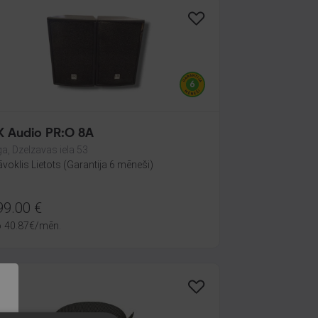
HK Audio PR:O 8A
ga, Dzelzavas iela 53
āvoklis Lietots (Garantija 6 mēneši)
99.00
€
o
40.87
€
/mēn.