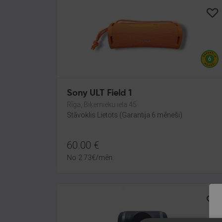
Sony ULT Field 1
Rīga, Biķernieku iela 45
Stāvoklis Lietots (Garantija 6 mēneši)
60.00
€
No
2.73
€
/mēn.