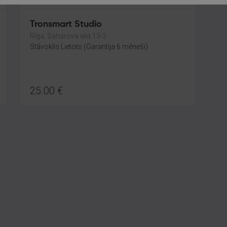
Tronsmart Studio
Rīga, Saharova iela 13-3
Stāvoklis Lietots (Garantija 6 mēneši)
25.00
€