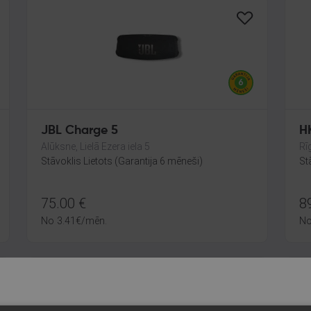
JBL Charge 5
Alūksne, Lielā Ezera iela 5
Rī
Stāvoklis Lietots (Garantija 6 mēneši)
St
75.00
€
8
No
3.41
€
/mēn.
N
-17%