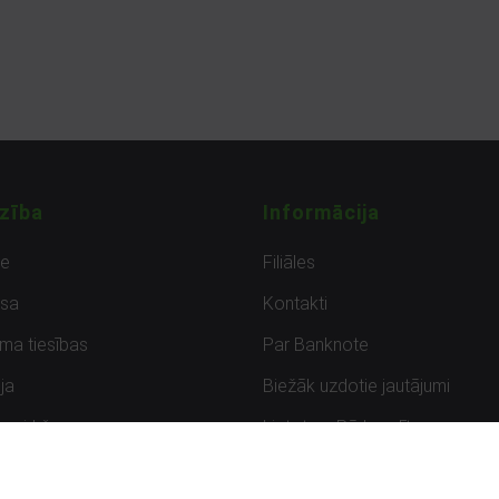
zība
Informācija
de
Filiāles
sa
Kontakti
uma tiesības
Par Banknote
ja
Biežāk uzdotie jautājumi
uzpirkšana
Lietots – Pārbaudīts
ksmes
Noteikumi un privātuma politik