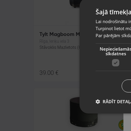
Šajā tīmekļa
Lai nodrošinātu i
Turpinot lietot mū
Tylt Magboom MagSafe
Par pārējām sīkda
Rīga, Ieriķu iela 3
Stāvoklis Mazlietots (Garantija 12 mēneši)
Nepieciešamā
sīkdatnes
39.00
€
RĀDĪT DETAĻ