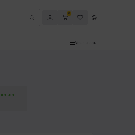
0
Visas preces
tas šīs