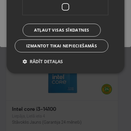
Kandava, Tirgus laukums 1
Stāvoklis Jauns (Garantija 24 mēneši)
Saglabāt
ATĻAUT VISAS SĪKDATNES
3.00
€
IZMANTOT TIKAI NEPIECIEŠAMĀS
RĀDĪT DETAĻAS
Intel core i3-14100
Liepāja, Lielā iela 4
Stāvoklis Jauns (Garantija 24 mēneši)