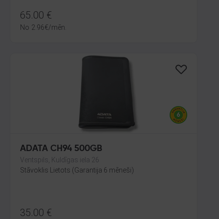
65.00
€
No
2.96
€
/mēn.
ADATA CH94 500GB
Ventspils, Kuldīgas iela 26
Stāvoklis Lietots (Garantija 6 mēneši)
35.00
€