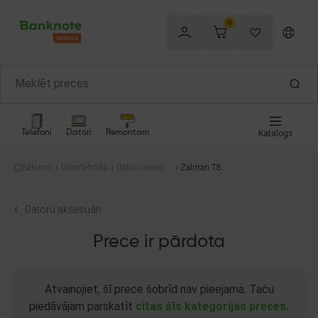
0
Telefoni
Datori
Remontam
Katalogs
Sākums
Datortehnika
Datoru aksesu
Zalman T8
āri
Datoru aksesuāri
Prece ir pārdota
Atvainojiet, šī prece šobrīd nav pieejama. Taču
piedāvājam parskatīt
citas šīs kategorijas preces.