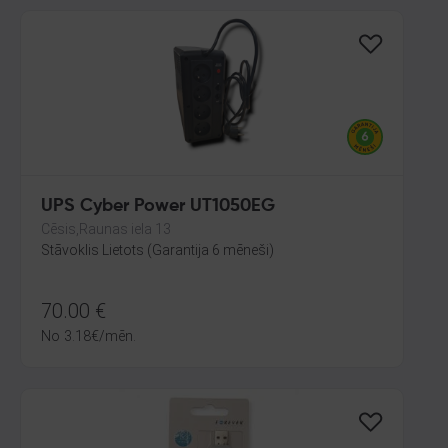
UPS Cyber Power UT1050EG
Cēsis,Raunas iela 13
Stāvoklis Lietots (Garantija 6 mēneši)
70.00
€
No
3.18
€
/mēn.