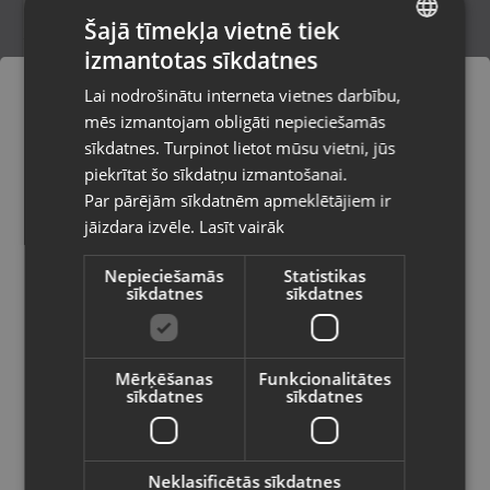
Šajā tīmekļa vietnē tiek
izmantotas sīkdatnes
LATVIAN
Deepcool FD 12 WH
Lai nodrošinātu interneta vietnes darbību,
Rīga, Hipokrāta iela 19a
RUSSIAN
mēs izmantojam obligāti nepieciešamās
Stāvoklis Mazlietots (Garantija 12 mēneši)
LITHUANIAN
sīkdatnes. Turpinot lietot mūsu vietni, jūs
Pasūtījumi tiks piegādāti uz
piekrītat šo sīkdatņu izmantošanai.
izvēlēto valsti
Par pārējām sīkdatnēm apmeklētājiem ir
30.00
€
jāizdara izvēle.
Lasīt vairāk
Vietnes saturs būs attēlots izvēlētajā
valodā
Nepieciešamās
Statistikas
sīkdatnes
sīkdatnes
Valsts
Mērķēšanas
Funkcionalitātes
sīkdatnes
sīkdatnes
Valoda
Latviešu / Latvian
Neklasificētās sīkdatnes
Atmiņas karšu lasītājs