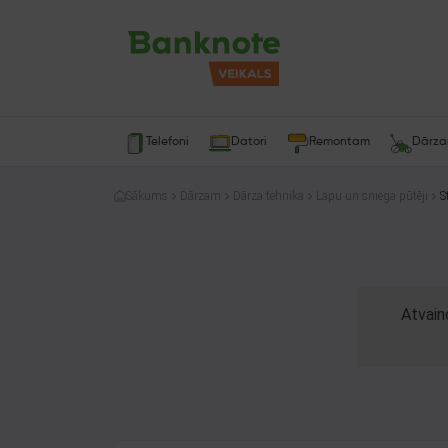
Telefoni
Datori
Remontam
Dārz
Sākums
Dārzam
Dārza tehnika
Lapu un sniega pūtēji
S
Atvain