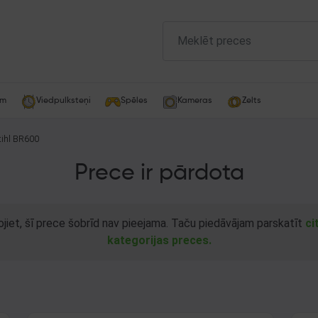
am
Viedpulksteņi
Spēles
Kameras
Zelts
tihl BR600
Prece ir pārdota
ojiet, šī prece šobrīd nav pieejama. Taču piedāvājam parskatīt
ci
kategorijas preces.