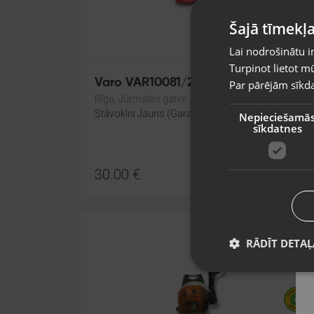
Šajā tīmekļa
Lai nodrošinātu i
Turpinot lietot mū
Varo VAR10081/24
Par pārējām sīkda
Rīga, Jūrmalas gatve 30
Stāvoklis Jauns (Garantija 24 mēneši)
Nepieciešamā
sīkdatnes
30.00
€
RĀDĪT DETAĻ