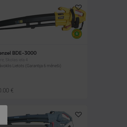
enzel BDE-3000
re, Skolas iela 4
āvoklis Lietots (Garantija 6 mēneši)
0.00
€