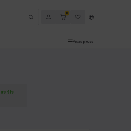
0
Visas preces
tas šīs