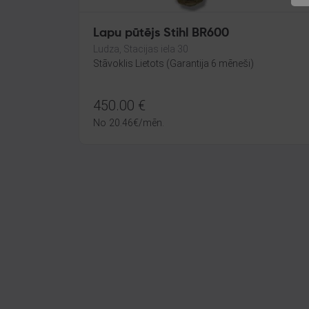
Lapu pūtējs Stihl BR600
Ludza, Stacijas iela 30
Stāvoklis Lietots (Garantija 6 mēneši)
450.00
€
No
20.46
€
/mēn.