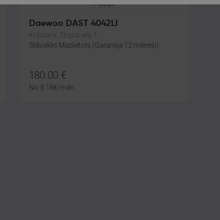
Daewoo DAST 4042LI
Krāslava, Tirgus iela 7
Stāvoklis Mazlietots (Garantija 12 mēneši)
180.00
€
No
8.18
€
/mēn.