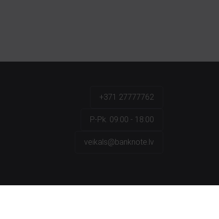
+371 27777762
P.-Pk. 09:00 - 18:00
veikals@banknote.lv
a