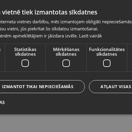
Pasūtījumi tiks piegādāti uz izvēlēto
 vietnē tiek izmantotas sīkdatnes
valsti
nterneta vietnes darbību, mēs izmantojam obligāti nepieciešamās
Vietnes saturs būs attēlots izvēlētajā valodā
su vietni, jūs piekrītat šo sīkdatņu izmantošanai.
Daewoo DABL270
P
tnēm apmeklētājiem ir jāizdara izvēle.
Lasīt vairāk
Valsts
Rīga, Brīvības gatve 318-2
Ma
Stāvoklis Ilgstoši lietots (Garantija 14 dienas)
St
s
Statistikas
Mērķēšanas
Funkcionalitātes
sīkdatnes
sīkdatnes
sīkdatnes
70.00
€
Valoda
3
No
3.18
€
/mēn.
Latviešu / Latvian
IZMANTOT TIKAI NEPIECIEŠAMĀS
ATĻAUT VISAS
AS
Saglabāt