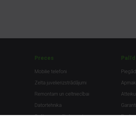
Preces
Palīd
Mobilie telefoni
Piegā
Zelta juvelierizstrādājumi
Apmak
Remontam un celtniecībai
Atteik
Datortehnika
Garanti
Spēles un spēļu konsoles
Preču 
Planšetdatori
Atsau