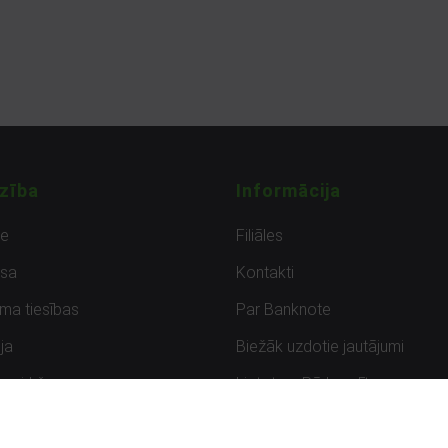
zība
Informācija
de
Filiāles
sa
Kontakti
uma tiesības
Par Banknote
ja
Biežāk uzdotie jautājumi
uzpirkšana
Lietots – Pārbaudīts
ksmes
Noteikumi un privātuma politik