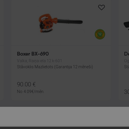
Boxer BX-690
D
Valka, Raiņa iela 12 k-601
Og
Stāvoklis Mazlietots (Garantija 12 mēneši)
St
90.00
€
3
No
4.09
€
/mēn.