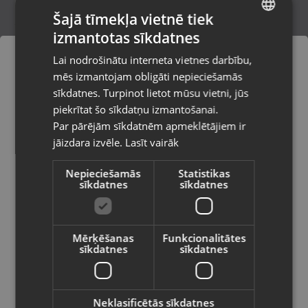
Šajā tīmekļa vietnē tiek
izmantotas sīkdatnes
LATVIAN
Doogee S99 128GB
Lai nodrošinātu interneta vietnes darbību,
Rīga, Dzirciema iela 84a
RUSSIAN
mēs izmantojam obligāti nepieciešamās
Stāvoklis Lietots (Garantija 6 mēneši)
LITHUANIAN
sīkdatnes. Turpinot lietot mūsu vietni, jūs
Pasūtījumi tiks piegādāti uz
piekrītat šo sīkdatņu izmantošanai.
izvēlēto valsti
99.00
€
Par pārējām sīkdatnēm apmeklētājiem ir
No
4.50
€
/mēn.
jāizdara izvēle.
Lasīt vairāk
Vietnes saturs būs attēlots izvēlētajā
valodā
Nepieciešamās
Statistikas
sīkdatnes
sīkdatnes
Valsts
Mērķēšanas
Funkcionalitātes
sīkdatnes
sīkdatnes
Valoda
Latviešu / Latvian
Neklasificētās sīkdatnes
Doogee S88 Plus