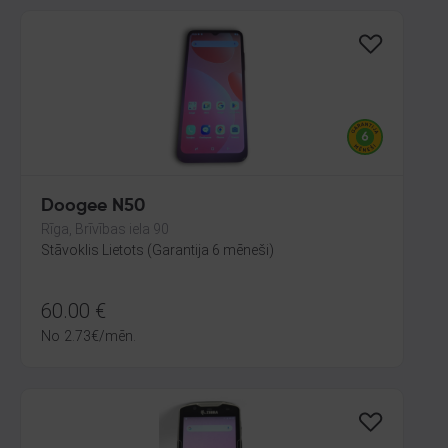
Doogee N50
Rīga, Brīvības iela 90
Stāvoklis Lietots (Garantija 6 mēneši)
60.00
€
No
2.73
€
/mēn.