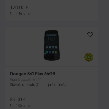
120.00
€
No
5.46
€
/mēn.
Doogee S41 Plus 64GB
Rīga, Dižozolu iela 11
Stāvoklis Lietots (Garantija 6 mēneši)
89.00
€
No
4.05
€
/mēn.