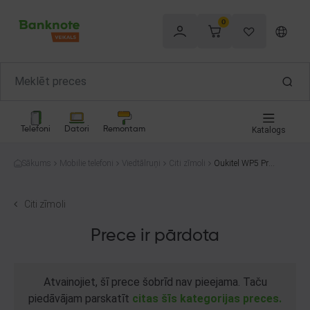
0
Telefoni
Datori
Remontam
Katalogs
Sākums
Mobilie telefoni
Viedtālruņi
Citi zīmoli
Oukitel WP5 Pro
64GB
Citi zīmoli
Prece ir pārdota
Atvainojiet, šī prece šobrīd nav pieejama. Taču
piedāvājam parskatīt
citas šīs kategorijas preces.