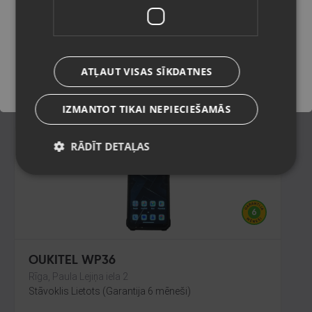
Alūksne, Lielā Ezera iela 5
Stāvoklis Mazlietots (Garantija 12 mēneši)
Saglabāt
135.00
€
ATĻAUT VISAS SĪKDATNES
No
6.14
€
/mēn.
IZMANTOT TIKAI NEPIECIEŠAMĀS
RĀDĪT DETAĻAS
OUKITEL WP36
Rīga, Paula Lejiņa iela 2
Stāvoklis Lietots (Garantija 6 mēneši)