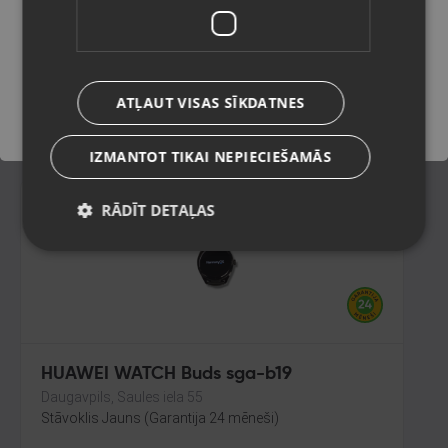
Madona, Saules iela 6a
Stāvoklis Mazlietots (Garantija 12 mēneši)
Saglabāt
135.00
€
ATĻAUT VISAS SĪKDATNES
No
6.14
€
/mēn.
IZMANTOT TIKAI NEPIECIEŠAMĀS
RĀDĪT DETAĻAS
HUAWEI WATCH Buds sga-b19
Daugavpils, Saules iela 55
Stāvoklis Jauns (Garantija 24 mēneši)