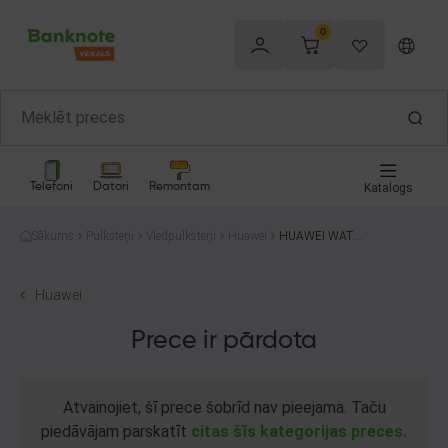
0
Telefoni
Datori
Remontam
Katalogs
Sākums
Pulksteņi
Viedpulksteņi
Huawei
HUAWEI WATC
H GT 3 (MIL-B1
9)
Huawei
Prece ir pārdota
Atvainojiet, šī prece šobrīd nav pieejama. Taču
piedāvājam parskatīt
citas šīs kategorijas preces.