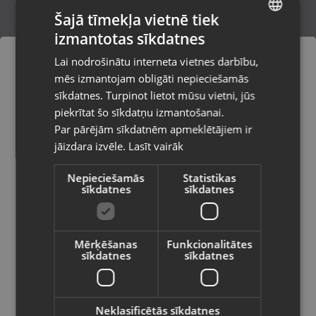
Šajā tīmekļa vietnē tiek
izmantotas sīkdatnes
LATVIAN
Huawei Watch GT 5 46mm VLI-B19
Lai nodrošinātu interneta vietnes darbību,
Rīga, Nīcgales iela 2b
RUSSIAN
mēs izmantojam obligāti nepieciešamās
Stāvoklis Lietots (Garantija 6 mēneši)
LITHUANIAN
sīkdatnes. Turpinot lietot mūsu vietni, jūs
Pasūtījumi tiks piegādāti uz
piekrītat šo sīkdatņu izmantošanai.
izvēlēto valsti
135.00
€
Par pārējām sīkdatnēm apmeklētājiem ir
No
6.14
€
/mēn.
jāizdara izvēle.
Lasīt vairāk
Vietnes saturs būs attēlots izvēlētajā
valodā
Nepieciešamās
Statistikas
sīkdatnes
sīkdatnes
Valsts
Mērķēšanas
Funkcionalitātes
sīkdatnes
sīkdatnes
Valoda
Latviešu / Latvian
Neklasificētās sīkdatnes
Huawei Watch GT 5