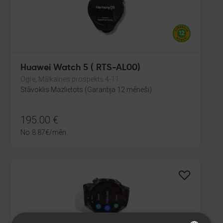
Huawei Watch 5 ( RTS-AL00)
Ogre, Mālkalnes prospekts 4-11
Stāvoklis Mazlietots (Garantija 12 mēneši)
195.00
€
No
8.87
€
/mēn.