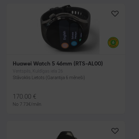
Huawei Watch 5 46mm (RTS-AL00)
Ventspils, Kuldīgas iela 26
Stāvoklis Lietots (Garantija 6 mēneši)
170.00
€
No
7.73
€
/mēn.