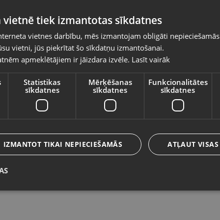
Pasūtījumi tiks piegādāti uz izvēlēto
 vietnē tiek izmantotas sīkdatnes
valsti
nterneta vietnes darbību, mēs izmantojam obligāti nepieciešamās
Vietnes saturs būs attēlots izvēlētajā valodā
su vietni, jūs piekrītat šo sīkdatņu izmantošanai.
Xiaomi Poco X3 Pro 256GB 8GB
X
tnēm apmeklētājiem ir jāizdara izvēle.
Lasīt vairāk
Valsts
R
Ludza, Stacijas iela 30
Rī
Stāvoklis Lietots (Garantija 6 mēneši)
s
Statistikas
Mērķēšanas
Funkcionalitātes
sīkdatnes
sīkdatnes
sīkdatnes
St
85.00
€
7
Valoda
No
3.86
€
/mēn.
N
Latviešu / Latvian
IZMANTOT TIKAI NEPIECIEŠAMĀS
ATĻAUT VISAS
AS
Saglabāt