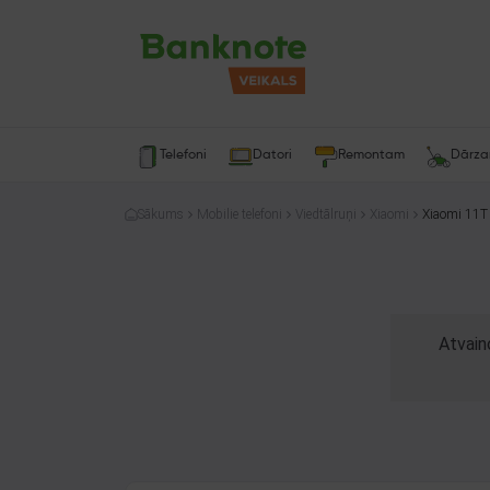
Telefoni
Datori
Remontam
Dārz
Sākums
Mobilie telefoni
Viedtālruņi
Xiaomi
Xiaomi 11
Atvain