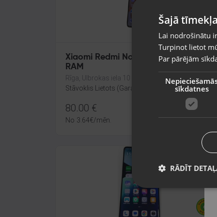
Šajā tīmekļa
Lai nodrošinātu i
Turpinot lietot mū
Xiaomi Redmi Note 13 4G 128GB 6GB
Par pārējām sīkda
RAM
Rīga, Ulbrokas iela 10
Nepieciešamā
sīkdatnes
Stāvoklis Lietots (Garantija 6 mēneši)
80.00
€
No
3.64
€
/mēn.
RĀDĪT DETAĻ