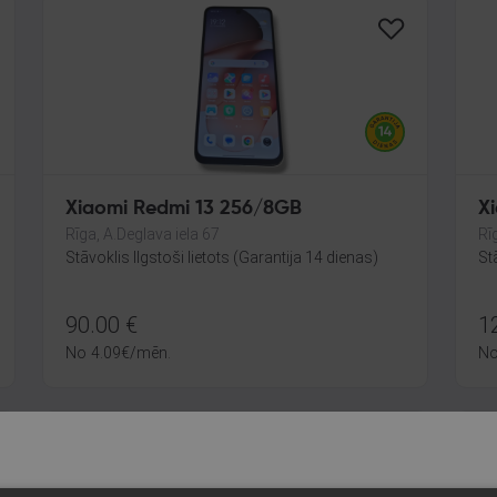
Xiaomi Redmi 13 256/8GB
X
Rīga, A.Deglava iela 67
Rī
Stāvoklis Ilgstoši lietots (Garantija 14 dienas)
St
90.00
€
1
No
4.09
€
/mēn.
N