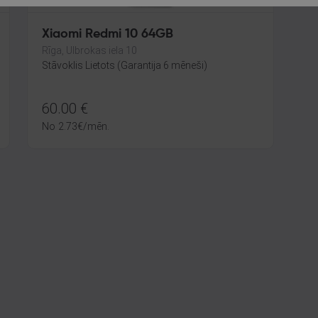
Xiaomi Redmi 10 64GB
Rīga, Ulbrokas iela 10
Stāvoklis Lietots (Garantija 6 mēneši)
60.00
€
No
2.73
€
/mēn.