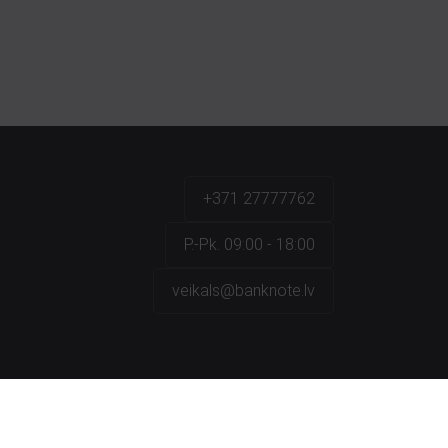
+371 27777762
P.-Pk. 09:00 - 18:00
veikals@banknote.lv
a