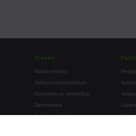
Preces
Palīd
Mobilie telefoni
Piegā
Zelta juvelierizstrādājumi
Apmak
Remontam un celtniecībai
Atteik
Datortehnika
Garanti
Spēles un spēļu konsoles
Preču 
Planšetdatori
Atsau