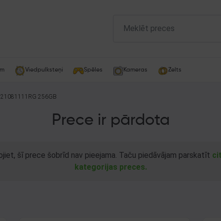
am
Viedpulksteņi
Spēles
Kameras
Zelts
T 21081111RG 256GB
Prece ir pārdota
ojiet, šī prece šobrīd nav pieejama. Taču piedāvājam parskatīt
ci
kategorijas preces.