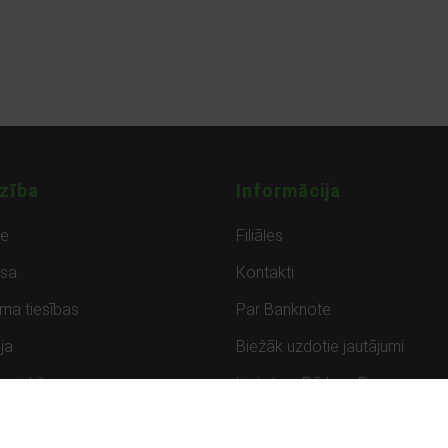
zība
Informācija
de
Filiāles
sa
Kontakti
uma tiesības
Par Banknote
ja
Biežāk uzdotie jautājumi
uzpirkšana
Lietots – Pārbaudīts
ksmes
Noteikumi un privātuma politik