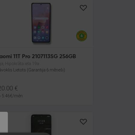
iaomi 11T Pro 2107113SG 256GB
ga, Hipokrāta iela 19a
āvoklis Lietots (Garantija 6 mēneši)
20.00
€
o
5.46
€
/mēn.