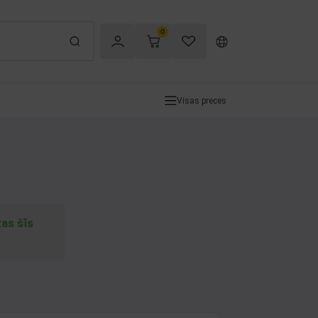
0
Visas preces
tas šīs