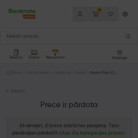
0
Telefoni
Datori
Remontam
Katalogs
Sākums
Mobilie telefoni
Viedtālruņi
Xiaomi
Xiaomi Poco X3
NFC 128GB
Xiaomi
Prece ir pārdota
Atvainojiet, šī prece šobrīd nav pieejama. Taču
piedāvājam parskatīt
citas šīs kategorijas preces.