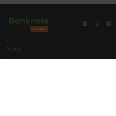
Preces
Palīdzība
Informācija
+371 27777762
P.-Pk. 09:00 - 18:00