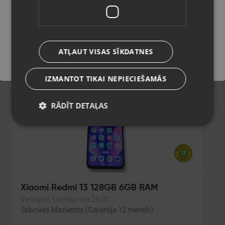
Rīga, Jelgavas iela 74-10
Stāvoklis Lietots (Garantija 6 mēneši)
Saglabāt
80.00
€
ATĻAUT VISAS SĪKDATNES
No
3.64
€
/mēn.
IZMANTOT TIKAI NEPIECIEŠAMĀS
RĀDĪT DETAĻAS
Xiaomi Redmi 13 128GB 6GB RAM
Ventspils, Lidotāju iela 24-37
Stāvoklis Mazlietots (Garantija 12 mēneši)