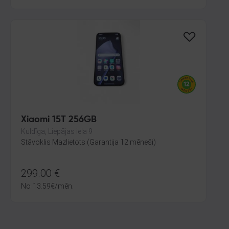
Xiaomi 15T 256GB
Kuldīga, Liepājas iela 9
Stāvoklis Mazlietots (Garantija 12 mēneši)
299.00
€
No
13.59
€
/mēn.