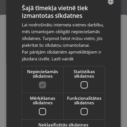
Šajā tīmekļa vietnē tiek
izmantotas sīkdatnes
LATVIAN
Xiaomi 13T Pro 23078PND5G 512/12GB
Lai nodrošinātu interneta vietnes darbību,
RAM
RUSSIAN
mēs izmantojam obligāti nepieciešamās
Salaspils, Skolas iela 11
LITHUANIAN
Stāvoklis Lietots (Garantija 6 mēneši)
sīkdatnes. Turpinot lietot mūsu vietni, jūs
Pasūtījumi tiks piegādāti uz
piekrītat šo sīkdatņu izmantošanai.
izvēlēto valsti
230.00
€
Par pārējām sīkdatnēm apmeklētājiem ir
No
10.46
€
/mēn.
jāizdara izvēle.
Lasīt vairāk
Vietnes saturs būs attēlots izvēlētajā
valodā
Nepieciešamās
Statistikas
sīkdatnes
sīkdatnes
Valsts
Mērķēšanas
Funkcionalitātes
sīkdatnes
sīkdatnes
Valoda
Latviešu / Latvian
Neklasificētās sīkdatnes
Redmi note 12