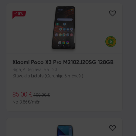
-15%
Xiaomi Poco X3 Pro M2102J20SG 128GB
Rīga, A.Deglava iela 120
Stāvoklis Lietots (Garantija 6 mēneši)
85.00
€
100.00
€
No
3.86
€
/mēn.