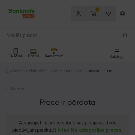
0
Telefoni
Datori
Remontam
Katalogs
Sākums
Mobilie telefoni
Viedtālruņi
Xiaomi
Xiaomi 11T Pro 2
107113SG 256G
B
Xiaomi
Prece ir pārdota
Atvainojiet, šī prece šobrīd nav pieejama. Taču
piedāvājam parskatīt
citas šīs kategorijas preces.