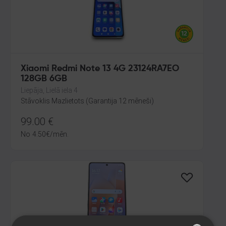
Xiaomi Redmi Note 13 4G 23124RA7EO
128GB 6GB
Liepāja, Lielā iela 4
Stāvoklis Mazlietots (Garantija 12 mēneši)
99.00
€
No
4.50
€
/mēn.