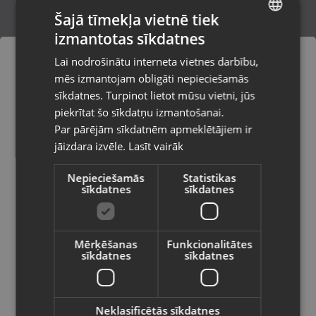
Šajā tīmekļa vietnē tiek
izmantotas sīkdatnes
LATVIAN
Xiaomi Redmi Note 13 Pro 4G 256GB 8GB
Lai nodrošinātu interneta vietnes darbību,
RAM
RUSSIAN
mēs izmantojam obligāti nepieciešamās
Rīga, Paula Lejiņa iela 2
LITHUANIAN
Stāvoklis Mazlietots (Garantija 12 mēneši)
sīkdatnes. Turpinot lietot mūsu vietni, jūs
Pasūtījumi tiks piegādāti uz
piekrītat šo sīkdatņu izmantošanai.
izvēlēto valsti
135.00
€
Par pārējām sīkdatnēm apmeklētājiem ir
No
6.14
€
/mēn.
jāizdara izvēle.
Lasīt vairāk
Vietnes saturs būs attēlots izvēlētajā
valodā
Nepieciešamās
Statistikas
sīkdatnes
sīkdatnes
Valsts
Mērķēšanas
Funkcionalitātes
sīkdatnes
sīkdatnes
Valoda
Latviešu / Latvian
Neklasificētās sīkdatnes
Xiaomi Redmi Mi 11T128GB