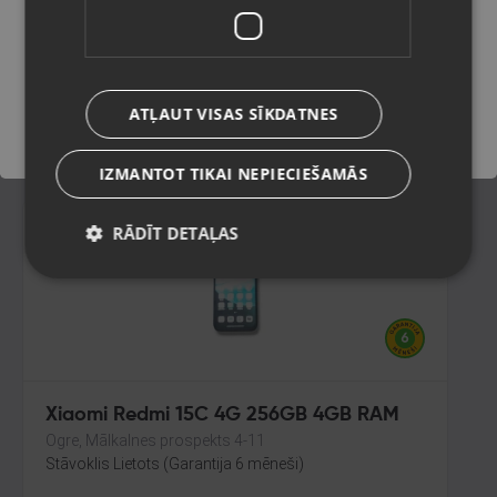
Rīga, A.Deglava iela 67
Stāvoklis Lietots (Garantija 6 mēneši)
Saglabāt
155.00
€
ATĻAUT VISAS SĪKDATNES
No
7.05
€
/mēn.
IZMANTOT TIKAI NEPIECIEŠAMĀS
RĀDĪT DETAĻAS
Xiaomi Redmi 15C 4G 256GB 4GB RAM
Ogre, Mālkalnes prospekts 4-11
Stāvoklis Lietots (Garantija 6 mēneši)