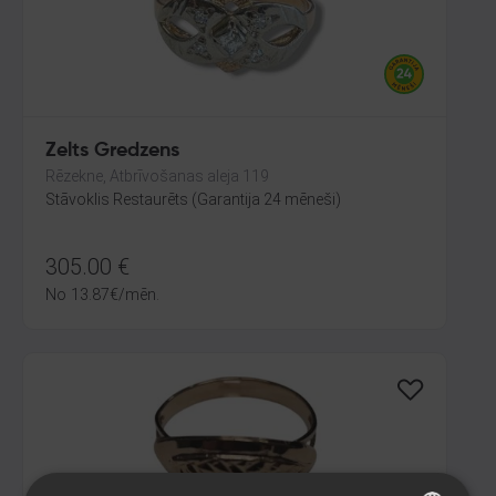
Zelts Gredzens
Rēzekne, Atbrīvošanas aleja 119
Stāvoklis Restaurēts (Garantija 24 mēneši)
305.00
€
No
13.87
€
/mēn.