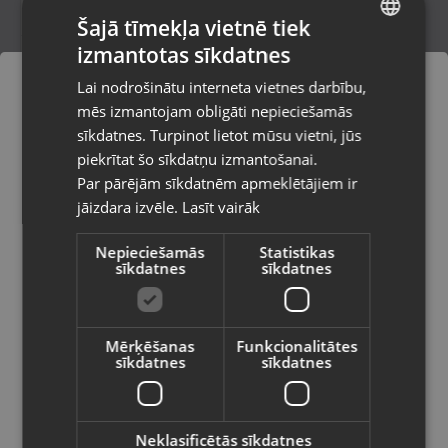
Šajā tīmekļa vietnē tiek
izmantotas sīkdatnes
LATVIAN
Zelta Gredzens
Lai nodrošinātu interneta vietnes darbību,
Ogre, Skolas iela 4
RUSSIAN
mēs izmantojam obligāti nepieciešamās
Stāvoklis Restaurēts (Garantija 24 mēneši)
LITHUANIAN
sīkdatnes. Turpinot lietot mūsu vietni, jūs
Pasūtījumi tiks piegādāti uz
piekrītat šo sīkdatņu izmantošanai.
izvēlēto valsti
138.00
€
Par pārējām sīkdatnēm apmeklētājiem ir
No
6.27
€
/mēn.
jāizdara izvēle.
Lasīt vairāk
Vietnes saturs būs attēlots izvēlētajā
valodā
Nepieciešamās
Statistikas
sīkdatnes
sīkdatnes
Valsts
Mērķēšanas
Funkcionalitātes
sīkdatnes
sīkdatnes
Valoda
Latviešu / Latvian
Neklasificētās sīkdatnes
Zelta gredzens