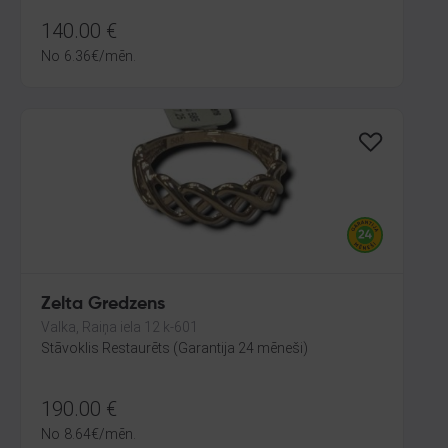
140.00
€
No
6.36
€
/mēn.
Zelta Gredzens
Valka, Raiņa iela 12 k-601
Stāvoklis Restaurēts (Garantija 24 mēneši)
190.00
€
No
8.64
€
/mēn.