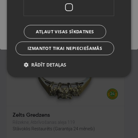
Rīga, Merķeļa iela 7
Stāvoklis Restaurēts (Garantija 24 mēneši)
Saglabāt
144.00
€
ATĻAUT VISAS SĪKDATNES
No
6.55
€
/mēn.
IZMANTOT TIKAI NEPIECIEŠAMĀS
RĀDĪT DETAĻAS
Zelts Gredzens
Rēzekne, Atbrīvošanas aleja 119
Stāvoklis Restaurēts (Garantija 24 mēneši)