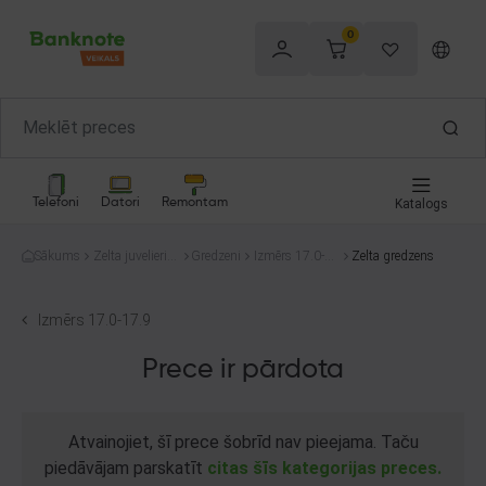
0
Telefoni
Datori
Remontam
Katalogs
Sākums
Zelta juvelierizs
Gredzeni
Izmērs 17.0-1
Zelta gredzens
trādājumi
7.9
Izmērs 17.0-17.9
Prece ir pārdota
Atvainojiet, šī prece šobrīd nav pieejama. Taču
piedāvājam parskatīt
citas šīs kategorijas preces.