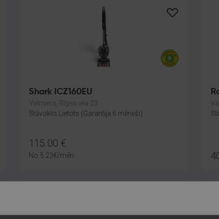
Shark ICZ160EU
R
Valmiera, Rīgas iela 23
Va
Stāvoklis Lietots (Garantija 6 mēneši)
St
115.00
€
4
No
5.23
€
/mēn.