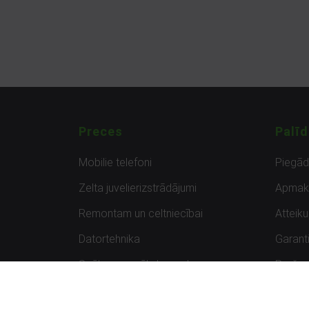
Preces
Palīd
Mobilie telefoni
Piegā
Zelta juvelierizstrādājumi
Apmak
Remontam un celtniecībai
Atteik
Datortehnika
Garanti
Spēles un spēļu konsoles
Preču 
Planšetdatori
Atsau