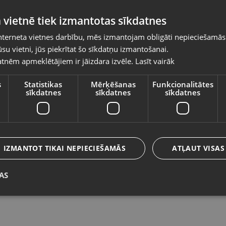
Pasūtījumi tiks piegādāti uz izvēlēto
 vietnē tiek izmantotas sīkdatnes
valsti
nterneta vietnes darbību, mēs izmantojam obligāti nepieciešamās
Vietnes saturs būs attēlots izvēlētajā valodā
su vietni, jūs piekrītat šo sīkdatņu izmantošanai.
Shark Stratos IZ400EU
Bi
tnēm apmeklētājiem ir jāizdara izvēle.
Lasīt vairāk
Valsts
Rīga, Dižozolu iela 11
Rē
Stāvoklis Lietots (Garantija 6 mēneši)
St
s
Statistikas
Mērķēšanas
Funkcionalitātes
sīkdatnes
sīkdatnes
sīkdatnes
89.00
€
1
Valoda
No
4.05
€
/mēn.
N
Latviešu / Latvian
IZMANTOT TIKAI NEPIECIEŠAMĀS
ATĻAUT VISAS
AS
Saglabāt