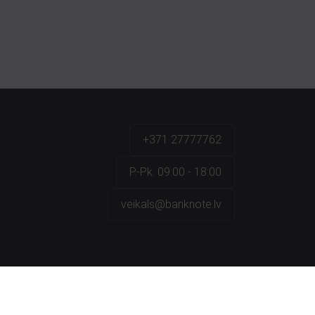
+371 27777762
P.-Pk. 09:00 - 18:00
veikals@banknote.lv
a