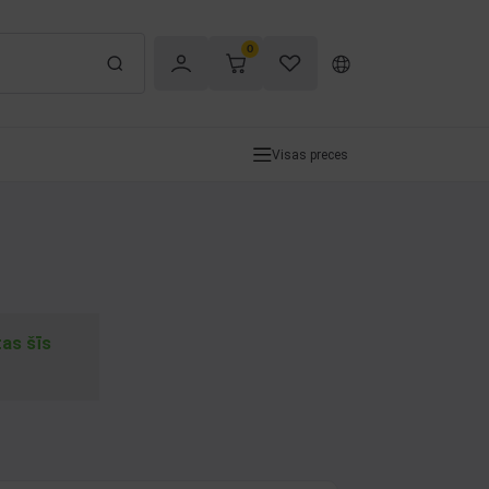
0
Visas preces
tas šīs