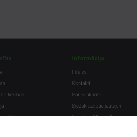
zība
Informācija
de
Filiāles
sa
Kontakti
uma tiesības
Par Banknote
ja
Biežāk uzdotie jautājumi
uzpirkšana
Lietots – Pārbaudīts
ksmes
Noteikumi un privātuma politik