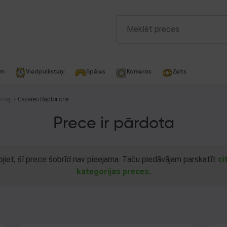
am
Viedpulksteņi
Spēles
Kameras
Zelts
ūcēji
Casareo Raptor one
Prece ir pārdota
ojiet, šī prece šobrīd nav pieejama. Taču piedāvājam parskatīt
ci
kategorijas preces.