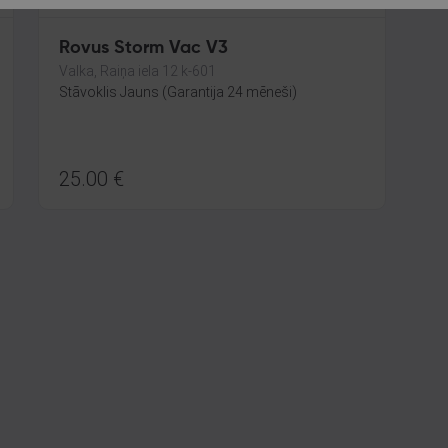
Rovus Storm Vac V3
Valka, Raiņa iela 12 k-601
Stāvoklis Jauns (Garantija 24 mēneši)
25.00
€