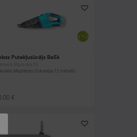
okas Putekļusūcējs BeSk
lmiera, Rīgas iela 23
āvoklis Mazlietots (Garantija 12 mēneši)
0.00
€