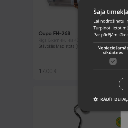
Šajā tīmekļa
Lai nodrošinātu i
Turpinot lietot mū
Oupo FH-268
Par pārējām sīkda
Rīga, Biķernieku iela 45
Stāvoklis Mazlietots (Garantija 12 mēneši)
Nepieciešamā
sīkdatnes
17.00
€
RĀDĪT DETAĻ