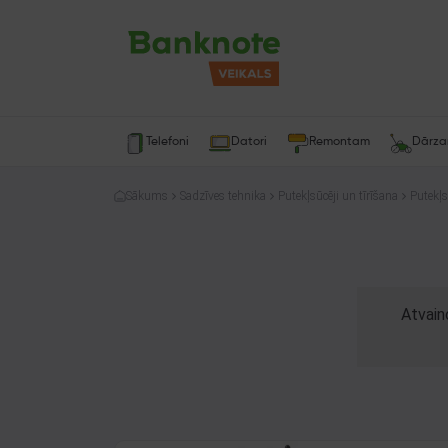
Telefoni
Datori
Remontam
Dārz
Sākums
Sadzīves tehnika
Putekļsūcēji un tīrīšana
Putekļs
Atvain