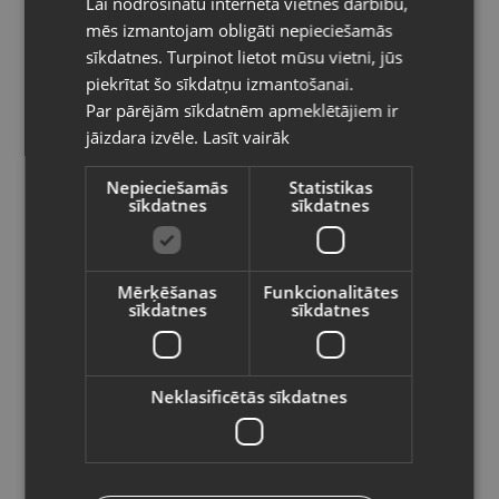
Lai nodrošinātu interneta vietnes darbību,
RUSSIAN
Kategorija: UV Sterilizātors ar bezvadu uzlādi
mēs izmantojam obligāti nepieciešamās
Savienojamība: iOS; Android
LITHUANIAN
sīkdatnes. Turpinot lietot mūsu vietni, jūs
Pasūtījumi tiks piegādāti uz
piekrītat šo sīkdatņu izmantošanai.
8.40
€
izvēlēto valsti
Par pārējām sīkdatnēm apmeklētājiem ir
jāizdara izvēle.
Lasīt vairāk
Vietnes saturs būs attēlots izvēlētajā
Preces informācija
valodā
Nepieciešamās
Statistikas
sīkdatnes
sīkdatnes
Valsts
Lādētāji un kabeļi
Kategorija
74294
Kods
Mērķēšanas
Funkcionalitātes
sīkdatnes
sīkdatnes
Rīga, Ulbrokas iela 10-601
Atrašanās vieta
Valoda
+371 29360072
Telefona numurs:
Latviešu / Latvian
Neklasificētās sīkdatnes
Mazlietots (Garantija 12
Stāvoklis
mēneši)
Saglabāt
Oriģinālais iepakojums, usb
Komplektācija