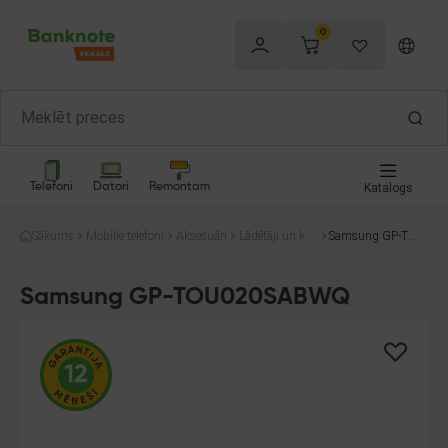
0
Telefoni
Datori
Remontam
Katalogs
Sākums
Mobilie telefoni
Aksesuāri
Lādētāji un kab
Samsung GP-TO
eļi
U020SABWQ
Samsung GP-TOU020SABWQ