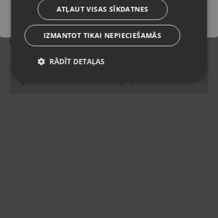
vads
ATĻAUT VISAS SĪKDATNES
IZMANTOT TIKAI NEPIECIEŠAMĀS
Piegādes veidi
RĀDĪT DETAĻAS
pinning
Spinning