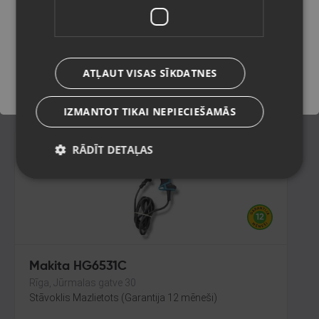
Rīga, Brīvības iela 90
Stāvoklis Jauns (Garantija 24 mēneši)
Saglabāt
ATĻAUT VISAS SĪKDATNES
10.00
€
IZMANTOT TIKAI NEPIECIEŠAMĀS
RĀDĪT DETAĻAS
Makita HG6531C
Rīga, Jūrmalas gatve 30
Stāvoklis Mazlietots (Garantija 12 mēneši)