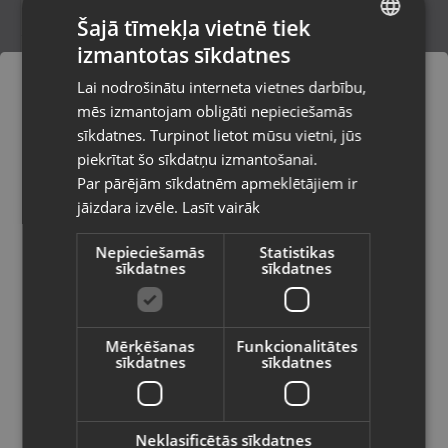
Šajā tīmekļa vietnē tiek
izmantotas sīkdatnes
LATVIAN
BaByliss Power Dry 2100
Lai nodrošinātu interneta vietnes darbību,
Rīga, Jūrmalas gatve 85
RUSSIAN
mēs izmantojam obligāti nepieciešamās
Stāvoklis Mazlietots (Garantija 12 mēneši)
LITHUANIAN
sīkdatnes. Turpinot lietot mūsu vietni, jūs
Pasūtījumi tiks piegādāti uz
piekrītat šo sīkdatņu izmantošanai.
izvēlēto valsti
Par pārējām sīkdatnēm apmeklētājiem ir
21.00
€
jāizdara izvēle.
Lasīt vairāk
Vietnes saturs būs attēlots izvēlētajā
valodā
Nepieciešamās
Statistikas
sīkdatnes
sīkdatnes
Valsts
Mērķēšanas
Funkcionalitātes
sīkdatnes
sīkdatnes
Valoda
Latviešu / Latvian
Neklasificētās sīkdatnes
Surker SK-3501