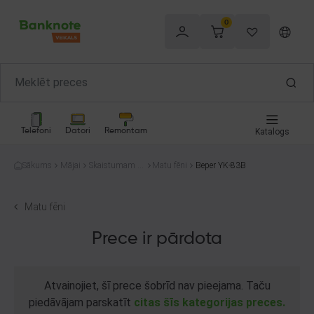
0
Telefoni
Datori
Remontam
Katalogs
Sākums
Mājai
Skaistumam u
Matu fēni
Beper YK-83B
n veselībai
Matu fēni
Prece ir pārdota
Atvainojiet, šī prece šobrīd nav pieejama. Taču
piedāvājam parskatīt
citas šīs kategorijas preces.