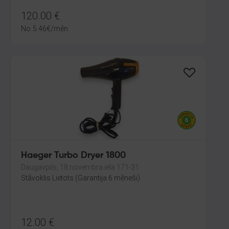
120.00
€
No
5.46
€
/mēn.
Haeger Turbo Dryer 1800
Daugavpils, 18.novembra iela 171-31
Stāvoklis Lietots (Garantija 6 mēneši)
12.00
€