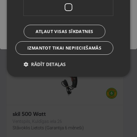
Rīga, Tilta iela 12
Stāvoklis Ilgstoši lietots (Garantija 14 dienas)
Saglabāt
90.00
€
ATĻAUT VISAS SĪKDATNES
No
4.09
€
/mēn.
IZMANTOT TIKAI NEPIECIEŠAMĀS
RĀDĪT DETAĻAS
skil 500 Watt
Ventspils, Kuldīgas iela 26
Stāvoklis Lietots (Garantija 6 mēneši)