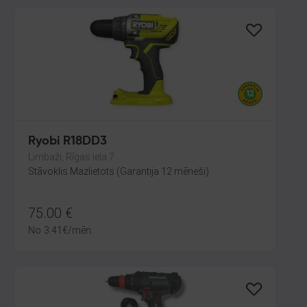
Ryobi R18DD3
Limbaži, Rīgas iela 7
Stāvoklis Mazlietots (Garantija 12 mēneši)
75.00
€
No
3.41
€
/mēn.