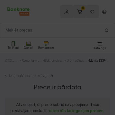
0
Telefoni
Datori
Remontam
Katalogs
Sākum
Remontam un
Elektroinstrum
Urbjmašīnas u
Makita DDF48
s
celtniecībai
enti
n skrūvgrieži
4
Urbjmašīnas un skrūvgrieži
Prece ir pārdota
Atvainojiet, šī prece šobrīd nav pieejama. Taču
piedāvājam parskatīt
citas šīs kategorijas preces.