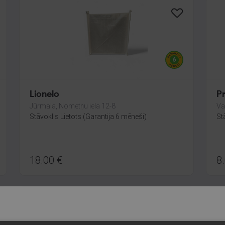
Lionelo
P
Jūrmala, Nometņu iela 12-8
Va
Stāvoklis Lietots (Garantija 6 mēneši)
St
18.00
€
8