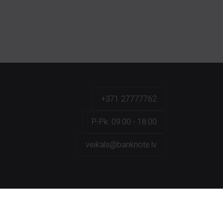
+371 27777762
P.-Pk. 09:00 - 18:00
veikals@banknote.lv
a