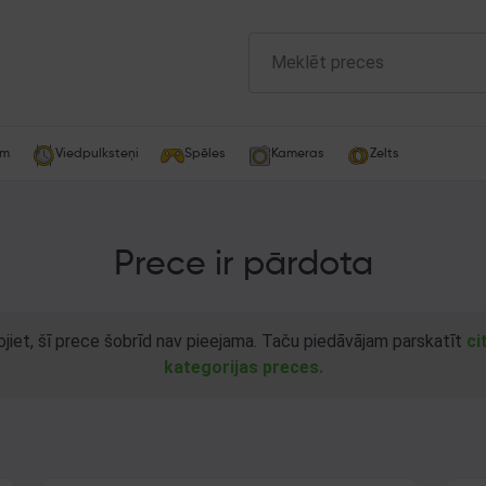
am
Viedpulksteņi
Spēles
Kameras
Zelts
Prece ir pārdota
ojiet, šī prece šobrīd nav pieejama. Taču piedāvājam parskatīt
ci
kategorijas preces.