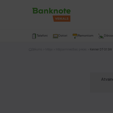
Telefoni
Datori
Remontam
Dārz
Sākums
Mājai
Mājsaimniecības preces
Kenner DT-313W
Atvain