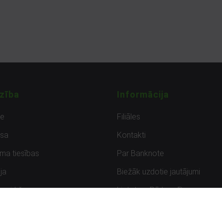
zība
Informācija
de
Filiāles
sa
Kontakti
uma tiesības
Par Banknote
ja
Biežāk uzdotie jautājumi
uzpirkšana
Lietots – Pārbaudīts
ksmes
Noteikumi un privātuma politik