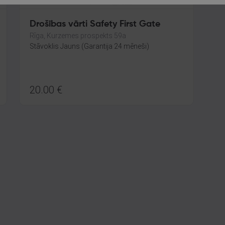
Drošības vārti Safety First Gate
Rīga, Kurzemes prospekts 59a
Stāvoklis Jauns (Garantija 24 mēneši)
20.00
€