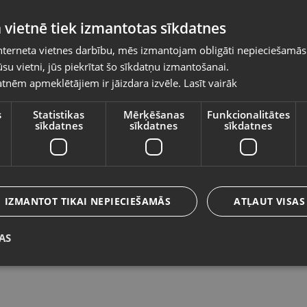
Pasūtījumi tiks piegādāti uz izvēlēto
 vietnē tiek izmantotas sīkdatnes
valsti
nterneta vietnes darbību, mēs izmantojam obligāti nepieciešamās
Vietnes saturs būs attēlots izvēlētajā valodā
su vietni, jūs piekrītat šo sīkdatņu izmantošanai.
Clatronic IV 3340
O
tnēm apmeklētājiem ir jāizdara izvēle.
Lasīt vairāk
Valsts
Preiļi, Daugavpils iela 2
Rī
Stāvoklis Lietots (Garantija 6 mēneši)
St
s
Statistikas
Mērķēšanas
Funkcionalitātes
sīkdatnes
sīkdatnes
sīkdatnes
Valoda
7.00
€
1
Latviešu / Latvian
IZMANTOT TIKAI NEPIECIEŠAMĀS
ATĻAUT VISAS
AS
Saglabāt