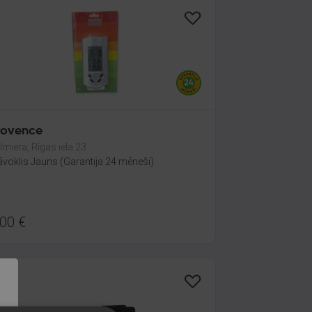
rovence
lmiera, Rīgas iela 23
āvoklis Jauns (Garantija 24 mēneši)
.00
€