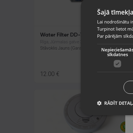
Šajā tīmekļa
Lai nodrošinātu i
Turpinot lietot mū
Water Filter DD-7098
Par pārējām sīkda
Rīga, Jūrmalas gatve 30
Stāvoklis Jauns (Garantija 24 mēneši)
Nepieciešamā
sīkdatnes
12.00
€
RĀDĪT DETAĻ