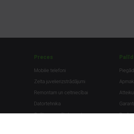
Preces
Palīd
Mobilie telefoni
Piegā
Zelta juvelierizstrādājumi
Apmak
Remontam un celtniecībai
Atteik
Datortehnika
Garanti
Spēles un spēļu konsoles
Preču 
Planšetdatori
Atsau