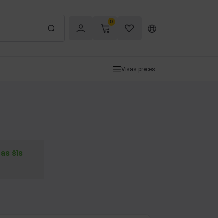
0
Visas preces
tas šīs