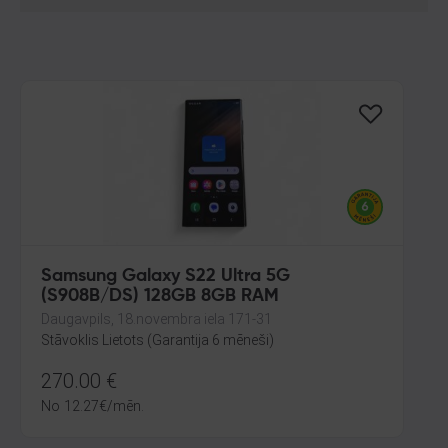
Samsung Galaxy S22 Ultra 5G
(S908B/DS) 128GB 8GB RAM
Daugavpils, 18.novembra iela 171-31
Stāvoklis Lietots (Garantija 6 mēneši)
270.00
€
No
12.27
€
/mēn.