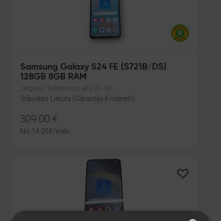
Samsung Galaxy S24 FE (S721B/DS)
128GB 8GB RAM
Jelgava, Satiksmes iela 33-1B
Stāvoklis Lietots (Garantija 6 mēneši)
309.00
€
No
14.05
€
/mēn.