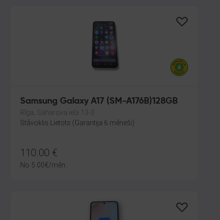
Samsung Galaxy A17 (SM-A176B)128GB
Rīga, Saharova iela 13-3
Stāvoklis Lietots (Garantija 6 mēneši)
110.00
€
No
5.00
€
/mēn.