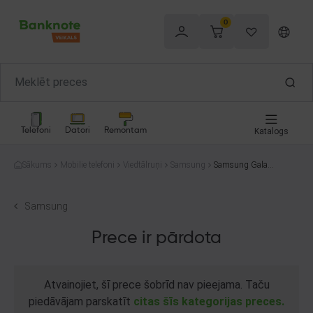
0
Telefoni
Datori
Remontam
Katalogs
Sākums
Mobilie telefoni
Viedtālruņi
Samsung
Samsung Galaxy
Z Flip3 5G F711
B 128GB
Samsung
Prece ir pārdota
Atvainojiet, šī prece šobrīd nav pieejama. Taču
piedāvājam parskatīt
citas šīs kategorijas preces.