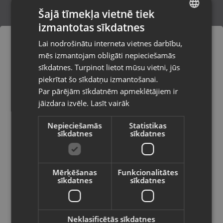
Šajā tīmekļa vietnē tiek
izmantotas sīkdatnes
LATVIAN
Samsung Galaxy S24 (S921B/DS) 256GB
Lai nodrošinātu interneta vietnes darbību,
8GB RAM
RUSSIAN
mēs izmantojam obligāti nepieciešamās
Rīga, Mārupes iela 3
LITHUANIAN
Stāvoklis Lietots (Garantija 6 mēneši)
sīkdatnes. Turpinot lietot mūsu vietni, jūs
Pasūtījumi tiks piegādāti uz
piekrītat šo sīkdatņu izmantošanai.
izvēlēto valsti
365.00
€
Par pārējām sīkdatnēm apmeklētājiem ir
No
16.59
€
/mēn.
jāizdara izvēle.
Lasīt vairāk
Vietnes saturs būs attēlots izvēlētajā
valodā
Nepieciešamās
Statistikas
sīkdatnes
sīkdatnes
Valsts
Mērķēšanas
Funkcionalitātes
sīkdatnes
sīkdatnes
Valoda
Latviešu / Latvian
Neklasificētās sīkdatnes
Samsung Galaxy S23 FE (S711B/DS)