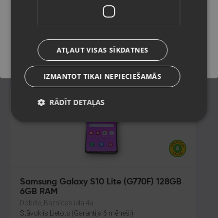
128GB 8GB RAM
Rīga, Paula Lejiņa iela 2
Saglabāt
Stāvoklis Lietots (Garantija 6 mēneši)
240.00
€
ATĻAUT VISAS SĪKDATNES
No
10.91
€
/mēn.
IZMANTOT TIKAI NEPIECIEŠAMĀS
RĀDĪT DETAĻAS
Samsung Galaxy S10 Lite (G770F) 128GB
6GB RAM
Dobele, Baznīcas iela 4a
Stāvoklis Lietots (Garantija 6 mēneši)