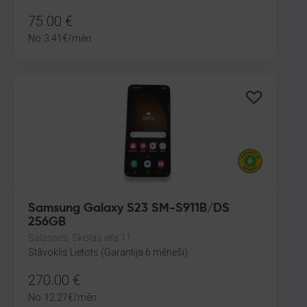
75.00
€
No
3.41
€
/mēn.
Samsung Galaxy S23 SM-S911B/DS
256GB
Salaspils, Skolas iela 11
Stāvoklis Lietots (Garantija 6 mēneši)
270.00
€
No
12.27
€
/mēn.