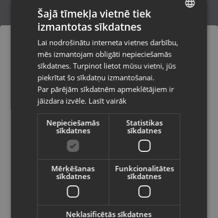
Šajā tīmekļa vietnē tiek
izmantotas sīkdatnes
LATVIAN
LaborPro elite Ultra light ZEPHYR LE009
Lai nodrošinātu interneta vietnes darbību,
Daugavpils, Saules iela 55
RUSSIAN
mēs izmantojam obligāti nepieciešamās
Stāvoklis Mazlietots (Garantija 12 mēneši)
LITHUANIAN
sīkdatnes. Turpinot lietot mūsu vietni, jūs
Pasūtījumi tiks piegādāti uz
piekrītat šo sīkdatņu izmantošanai.
izvēlēto valsti
105.00
€
Par pārējām sīkdatnēm apmeklētājiem ir
No
4.77
€
/mēn.
jāizdara izvēle.
Lasīt vairāk
Vietnes saturs būs attēlots izvēlētajā
valodā
Nepieciešamās
Statistikas
sīkdatnes
sīkdatnes
Valsts
Mērķēšanas
Funkcionalitātes
sīkdatnes
sīkdatnes
Valoda
Latviešu / Latvian
Neklasificētās sīkdatnes
Remington Style&Curl AS406