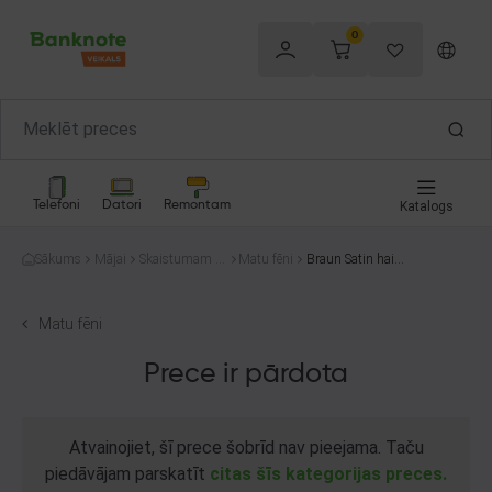
0
Telefoni
Datori
Remontam
Katalogs
Sākums
Mājai
Skaistumam u
Matu fēni
Braun Satin hair
n veselībai
5
Matu fēni
Prece ir pārdota
Atvainojiet, šī prece šobrīd nav pieejama. Taču
piedāvājam parskatīt
citas šīs kategorijas preces.