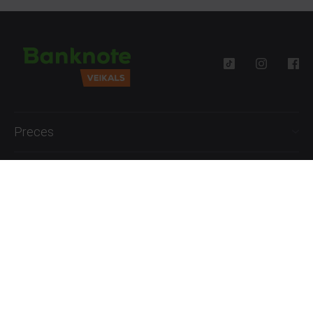
Preces
Palīdzība
Informācija
+371 27777762
P.-Pk. 09:00 - 18:00