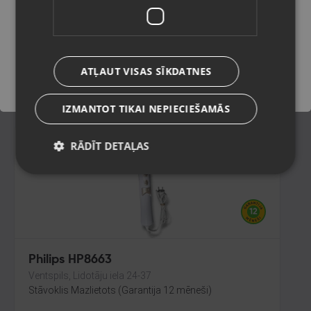
Jēkabpils, Brīvības iela 146
Stāvoklis Jauns (Garantija 24 mēneši)
Saglabāt
ATĻAUT VISAS SĪKDATNES
21.00
€
IZMANTOT TIKAI NEPIECIEŠAMĀS
RĀDĪT DETAĻAS
Philips HP8663
Ventspils, Lidotāju iela 24-37
Stāvoklis Mazlietots (Garantija 12 mēneši)