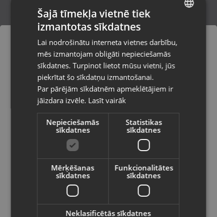
Šajā tīmekļa vietnē tiek
izmantotas sīkdatnes
LATVIAN
PlayStation VR Space Junkies
Lai nodrošinātu interneta vietnes darbību,
Ogre, Skolas iela 4
RUSSIAN
mēs izmantojam obligāti nepieciešamās
Stāvoklis Lietots (Garantija 6 mēneši)
LITHUANIAN
sīkdatnes. Turpinot lietot mūsu vietni, jūs
Pasūtījumi tiks piegādāti uz
piekrītat šo sīkdatņu izmantošanai.
izvēlēto valsti
Par pārējām sīkdatnēm apmeklētājiem ir
8.00
€
jāizdara izvēle.
Lasīt vairāk
Vietnes saturs būs attēlots izvēlētajā
valodā
Nepieciešamās
Statistikas
sīkdatnes
sīkdatnes
Valsts
Mērķēšanas
Funkcionalitātes
sīkdatnes
sīkdatnes
Valoda
Latviešu / Latvian
Neklasificētās sīkdatnes
Sony PlayStation 5 Wild Hearts