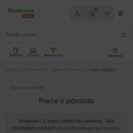
0
Telefoni
Datori
Remontam
Katalogs
Sākums
Spēļu konsoles
Spēles
Playstation spē
Sony PlayStation
un spēles
les
3 DJ Hero
Playstation spēles
Prece ir pārdota
Atvainojiet, šī prece šobrīd nav pieejama. Taču
piedāvājam parskatīt
citas šīs kategorijas preces.