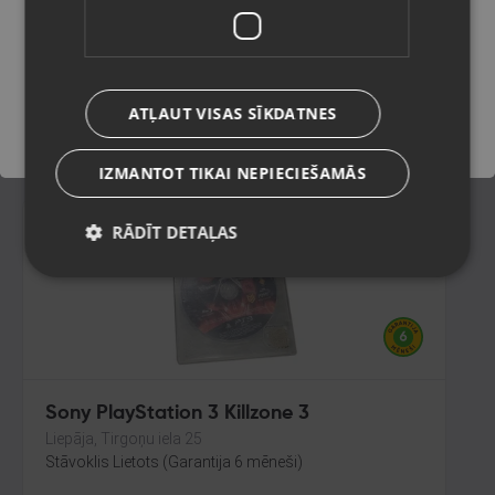
Valka, Raiņa iela 12 k-601
Stāvoklis Mazlietots (Garantija 12 mēneši)
Saglabāt
ATĻAUT VISAS SĪKDATNES
25.00
€
IZMANTOT TIKAI NEPIECIEŠAMĀS
RĀDĪT DETAĻAS
Sony PlayStation 3 Killzone 3
Liepāja, Tirgoņu iela 25
Stāvoklis Lietots (Garantija 6 mēneši)