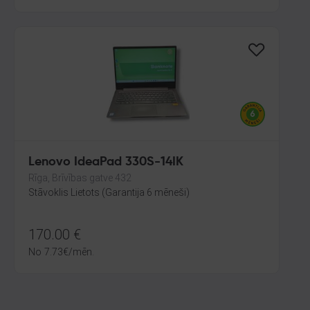
Lenovo IdeaPad 330S-14IK
Rīga, Brīvības gatve 432
Stāvoklis Lietots (Garantija 6 mēneši)
170.00
€
No
7.73
€
/mēn.