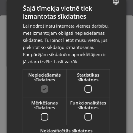
Šajā tīmekļa vietnē tiek
izmantotas sīkdatnes
LATVIAN
Lenovo Ideapad Slim 3
Lai nodrošinātu interneta vietnes darbību,
Rīga, Saharova iela 13-3
RUSSIAN
mēs izmantojam obligāti nepieciešamās
Stāvoklis Lietots (Garantija 6 mēneši)
LITHUANIAN
sīkdatnes. Turpinot lietot mūsu vietni, jūs
Pasūtījumi tiks piegādāti uz
piekrītat šo sīkdatņu izmantošanai.
izvēlēto valsti
80.00
€
Par pārējām sīkdatnēm apmeklētājiem ir
No
3.64
€
/mēn.
jāizdara izvēle.
Lasīt vairāk
Vietnes saturs būs attēlots izvēlētajā
valodā
Nepieciešamās
Statistikas
sīkdatnes
sīkdatnes
Valsts
Mērķēšanas
Funkcionalitātes
sīkdatnes
sīkdatnes
Valoda
Latviešu / Latvian
Neklasificētās sīkdatnes
Lenovo ThinkPad T480s