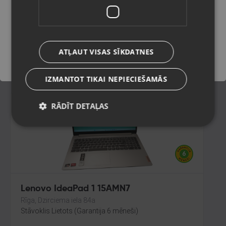
Ogre, Mālkalnes prospekts 4-11
Stāvoklis Lietots (Garantija 6 mēneši)
Saglabāt
170.00
€
ATĻAUT VISAS SĪKDATNES
No
7.73
€
/mēn.
IZMANTOT TIKAI NEPIECIEŠAMĀS
RĀDĪT DETAĻAS
Lenovo IdeaPad 1 15AMN7
Rīga, Dzirciema iela 84a
Stāvoklis Lietots (Garantija 6 mēneši)