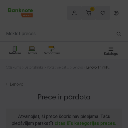
0
Telefoni
Datori
Remontam
Katalogs
Sākums
Datortehnika
Portatīvie dator
Lenovo
Lenovo ThinkPad
i
L15
Lenovo
Prece ir pārdota
Atvainojiet, šī prece šobrīd nav pieejama. Taču
piedāvājam parskatīt
citas šīs kategorijas preces.