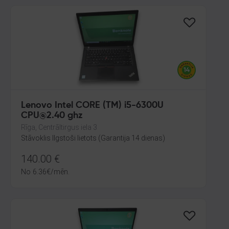
Lenovo Intel CORE (TM) i5-6300U
CPU@2.40 ghz
Rīga, Centrāltirgus iela 3
Stāvoklis Ilgstoši lietots (Garantija 14 dienas)
140.00
€
No
6.36
€
/mēn.