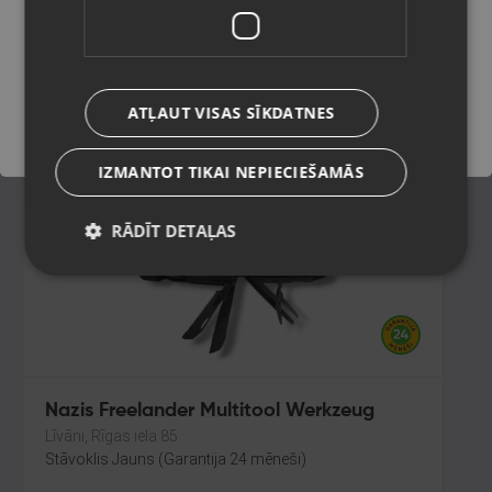
Daugavpils, 18.novembra iela 171-31
Stāvoklis Jauns (Garantija 24 mēneši)
Saglabāt
ATĻAUT VISAS SĪKDATNES
17.00
€
IZMANTOT TIKAI NEPIECIEŠAMĀS
RĀDĪT DETAĻAS
Nazis Freelander Multitool Werkzeug
Līvāni, Rīgas iela 85
Stāvoklis Jauns (Garantija 24 mēneši)