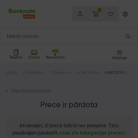
0
Telefoni
Datori
Remontam
Katalogs
Sākum
Sportam un at
Tūrisms un ke
Citas tūrisma
KRATOS FA 10
s
pūtai
mpings
preces
402 00
Citas tūrisma preces
Prece ir pārdota
Atvainojiet, šī prece šobrīd nav pieejama. Taču
piedāvājam parskatīt
citas šīs kategorijas preces.