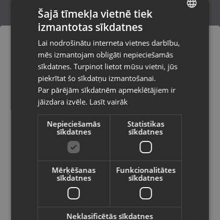
Šajā tīmekļa vietnē tiek
izmantotas sīkdatnes
LATVIAN
Freelander Multitool Werkzeug
Lai nodrošinātu interneta vietnes darbību,
Ludza, Stacijas iela 30
RUSSIAN
mēs izmantojam obligāti nepieciešamās
Stāvoklis Jauns (Garantija 24 mēneši)
LITHUANIAN
sīkdatnes. Turpinot lietot mūsu vietni, jūs
Pasūtījumi tiks piegādāti uz
piekrītat šo sīkdatņu izmantošanai.
izvēlēto valsti
Par pārējām sīkdatnēm apmeklētājiem ir
17.00
€
jāizdara izvēle.
Lasīt vairāk
Vietnes saturs būs attēlots izvēlētajā
valodā
Nepieciešamās
Statistikas
sīkdatnes
sīkdatnes
Valsts
Mērķēšanas
Funkcionalitātes
sīkdatnes
sīkdatnes
Valoda
Latviešu / Latvian
Neklasificētās sīkdatnes
Freelander Multitool Werkzeug