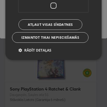
king
Gulbene, Rīgas iela 36A
Saglabāt
Stāvoklis Lietots (Garantija 6 mēneši)
ATĻAUT VISAS SĪKDATNES
11.00
€
IZMANTOT TIKAI NEPIECIEŠAMĀS
RĀDĪT DETAĻAS
Sony PlayStation 4 Ratchet & Clank
Daugavpils, Saules iela 55
Stāvoklis Lietots (Garantija 6 mēneši)