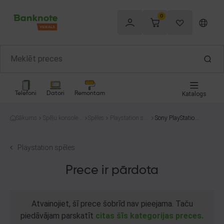
0
Telefoni
Datori
Remontam
Katalogs
Sākums
Spēļu konsoles
Spēles
Playstation spē
Sony PlayStation
un spēles
les
4 The Elder Scroll
s Online: Morrow
ind
Playstation spēles
Prece ir pārdota
Atvainojiet, šī prece šobrīd nav pieejama. Taču
piedāvājam parskatīt
citas šīs kategorijas preces.