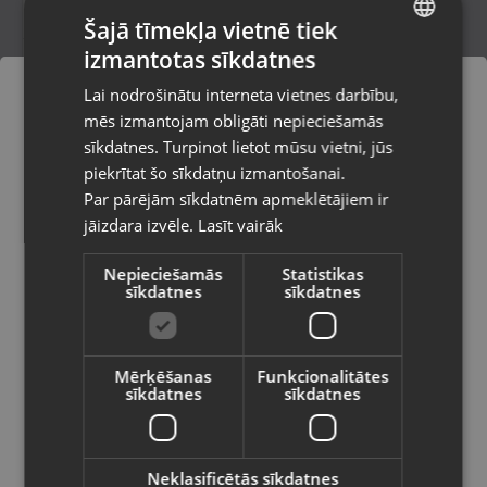
Šajā tīmekļa vietnē tiek
izmantotas sīkdatnes
LATVIAN
Sony PlayStation 4 Tom Clancy's The
Lai nodrošinātu interneta vietnes darbību,
Division
RUSSIAN
mēs izmantojam obligāti nepieciešamās
Rīga, Ulbrokas iela 10
LITHUANIAN
Stāvoklis Lietots (Garantija 6 mēneši)
sīkdatnes. Turpinot lietot mūsu vietni, jūs
Pasūtījumi tiks piegādāti uz
piekrītat šo sīkdatņu izmantošanai.
izvēlēto valsti
Par pārējām sīkdatnēm apmeklētājiem ir
7.00
€
jāizdara izvēle.
Lasīt vairāk
Vietnes saturs būs attēlots izvēlētajā
valodā
Nepieciešamās
Statistikas
sīkdatnes
sīkdatnes
Valsts
Mērķēšanas
Funkcionalitātes
sīkdatnes
sīkdatnes
Valoda
Latviešu / Latvian
Neklasificētās sīkdatnes
Sony PlayStation 4 Destiny The Taken