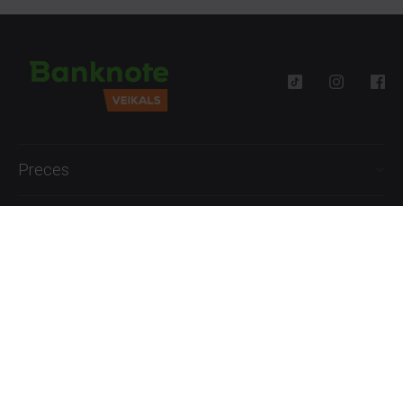
Preces
Palīdzība
Informācija
+371 27777762
P.-Pk. 09:00 - 18:00