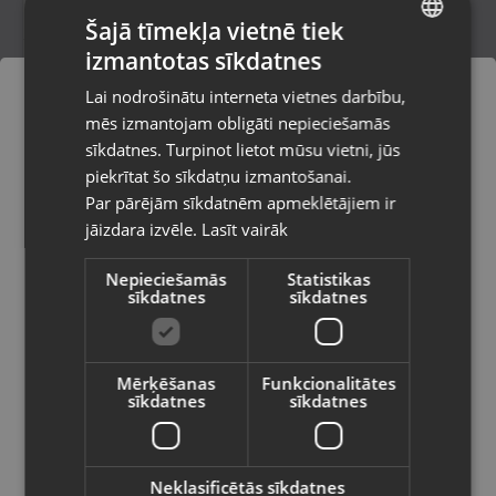
Šajā tīmekļa vietnē tiek
izmantotas sīkdatnes
LATVIAN
Xiaomi 13 Ultra 512GB
Lai nodrošinātu interneta vietnes darbību,
Liepāja, Lielā iela 4
RUSSIAN
mēs izmantojam obligāti nepieciešamās
Stāvoklis Lietots (Garantija 6 mēneši)
LITHUANIAN
sīkdatnes. Turpinot lietot mūsu vietni, jūs
Pasūtījumi tiks piegādāti uz
piekrītat šo sīkdatņu izmantošanai.
izvēlēto valsti
470.00
€
Par pārējām sīkdatnēm apmeklētājiem ir
No
21.37
€
/mēn.
jāizdara izvēle.
Lasīt vairāk
Vietnes saturs būs attēlots izvēlētajā
valodā
Nepieciešamās
Statistikas
sīkdatnes
sīkdatnes
Valsts
Mērķēšanas
Funkcionalitātes
sīkdatnes
sīkdatnes
Valoda
Latviešu / Latvian
Neklasificētās sīkdatnes
Xiaomi Redmi Note 14 4G 256GB 6GB