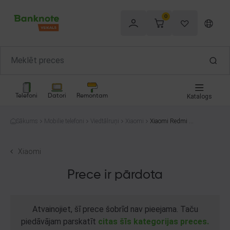
0
Telefoni
Datori
Remontam
Katalogs
Sākums
Mobilie telefoni
Viedtālruņi
Xiaomi
Xiaomi Redmi N
ote 11S 2201117
SY 128GB
Xiaomi
Prece ir pārdota
Atvainojiet, šī prece šobrīd nav pieejama. Taču
piedāvājam parskatīt
citas šīs kategorijas preces.