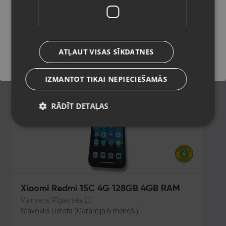
RAM
Cēsis,Raunas iela 13
Saglabāt
Stāvoklis Lietots (Garantija 6 mēneši)
120.00
€
ATĻAUT VISAS SĪKDATNES
No
5.46
€
/mēn.
IZMANTOT TIKAI NEPIECIEŠAMĀS
RĀDĪT DETAĻAS
Xiaomi Redmi 15C 4G 128GB 4GB RAM
Valmiera, Rīgas iela 23
Stāvoklis Lietots (Garantija 6 mēneši)