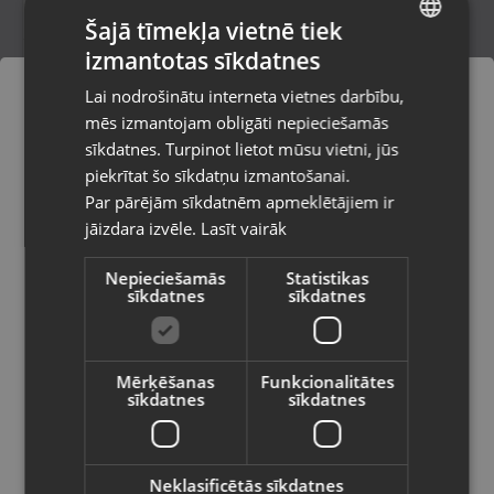
Šajā tīmekļa vietnē tiek
izmantotas sīkdatnes
LATVIAN
Stanley
Lai nodrošinātu interneta vietnes darbību,
Valmiera, Cēsu iela 11
RUSSIAN
mēs izmantojam obligāti nepieciešamās
Stāvoklis Jauns (Garantija 24 mēneši)
LITHUANIAN
sīkdatnes. Turpinot lietot mūsu vietni, jūs
Pasūtījumi tiks piegādāti uz
piekrītat šo sīkdatņu izmantošanai.
izvēlēto valsti
Par pārējām sīkdatnēm apmeklētājiem ir
25.00
€
jāizdara izvēle.
Lasīt vairāk
Vietnes saturs būs attēlots izvēlētajā
valodā
Nepieciešamās
Statistikas
sīkdatnes
sīkdatnes
Valsts
Mērķēšanas
Funkcionalitātes
sīkdatnes
sīkdatnes
Valoda
Latviešu / Latvian
Neklasificētās sīkdatnes
Wenco