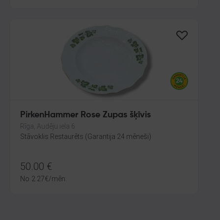
PirkenHammer Rose Zupas šķīvis
Rīga, Audēju iela 6
Stāvoklis Restaurēts (Garantija 24 mēneši)
50.00
€
No
2.27
€
/mēn.