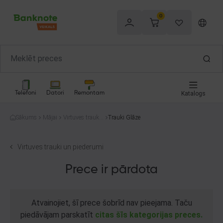
0
Telefoni
Datori
Remontam
Katalogs
Sākums
Mājai
Virtuves trauki
Trauki Glāze
un piederumi
Virtuves trauki un piederumi
Prece ir pārdota
Atvainojiet, šī prece šobrīd nav pieejama. Taču
piedāvājam parskatīt
citas šīs kategorijas preces.