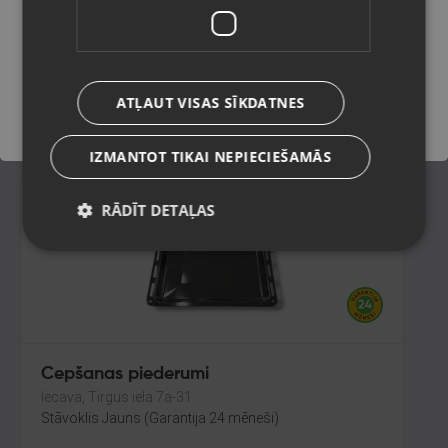
Limbaži, Rīgas iela 7
Stāvoklis Jauns (Garantija 24 mēneši)
Saglabāt
ATĻAUT VISAS SĪKDATNES
12.00
€
IZMANTOT TIKAI NEPIECIEŠAMĀS
RĀDĪT DETAĻAS
Cepšanas piederumi
Iecava, Tirgus iela 7a-31
Stāvoklis Jauns (Garantija 24 mēneši)