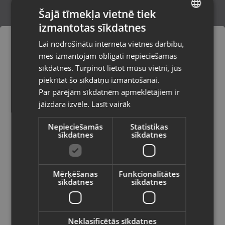
Šajā tīmekļa vietnē tiek
izmantotas sīkdatnes
LATVIAN
Huawei nova 10 SE BNE-LX1 128GB
Lai nodrošinātu interneta vietnes darbību,
Jēkabpils, Brīvības iela 146
RUSSIAN
mēs izmantojam obligāti nepieciešamās
Stāvoklis Lietots (Garantija 6 mēneši)
LITHUANIAN
sīkdatnes. Turpinot lietot mūsu vietni, jūs
Pasūtījumi tiks piegādāti uz
piekrītat šo sīkdatņu izmantošanai.
izvēlēto valsti
130.00
€
Par pārējām sīkdatnēm apmeklētājiem ir
No
5.91
€
/mēn.
jāizdara izvēle.
Lasīt vairāk
Vietnes saturs būs attēlots izvēlētajā
valodā
Nepieciešamās
Statistikas
sīkdatnes
sīkdatnes
Valsts
Mērķēšanas
Funkcionalitātes
sīkdatnes
sīkdatnes
Valoda
Latviešu / Latvian
Neklasificētās sīkdatnes
Huawei P Smart Z (STK-LX1) 64GB