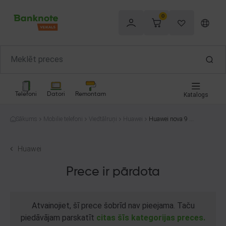
0
Telefoni
Datori
Remontam
Katalogs
Sākums
Mobilie telefoni
Viedtālruņi
Huawei
Huawei nova 9 S
E JLN-LX1 128G
B
Huawei
Prece ir pārdota
Atvainojiet, šī prece šobrīd nav pieejama. Taču
piedāvājam parskatīt
citas šīs kategorijas preces.