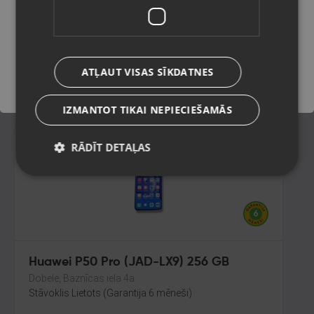
Daugavpils, Aveņu iela 26
Stāvoklis Lietots (Garantija 6 mēneši)
Saglabāt
60.00
€
ATĻAUT VISAS SĪKDATNES
No
2.73
€
/mēn.
IZMANTOT TIKAI NEPIECIEŠAMĀS
RĀDĪT DETAĻAS
Huawei P50 Pro (JAD-LX9) 256 GB
Dobele, Baznīcas iela 4a
Stāvoklis Lietots (Garantija 6 mēneši)