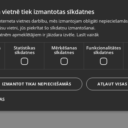
Pasūtījumi tiks piegādāti uz izvēlēto
 vietnē tiek izmantotas sīkdatnes
valsti
nterneta vietnes darbību, mēs izmantojam obligāti nepieciešamās
Vietnes saturs būs attēlots izvēlētajā valodā
su vietni, jūs piekrītat šo sīkdatņu izmantošanai.
Osom Professional Hair dryer LUXE
B
tnēm apmeklētājiem ir jāizdara izvēle.
Lasīt vairāk
Valsts
OSOMPF08BL
Bal
Rīga, Dižozolu iela 11
St
s
Statistikas
Mērķēšanas
Funkcionalitātes
sīkdatnes
sīkdatnes
sīkdatnes
Stāvoklis Mazlietots (Garantija 12 mēneši)
120.00
€
Valoda
8
No
5.46
€
/mēn.
Latviešu / Latvian
IZMANTOT TIKAI NEPIECIEŠAMĀS
ATĻAUT VISAS
AS
Saglabāt