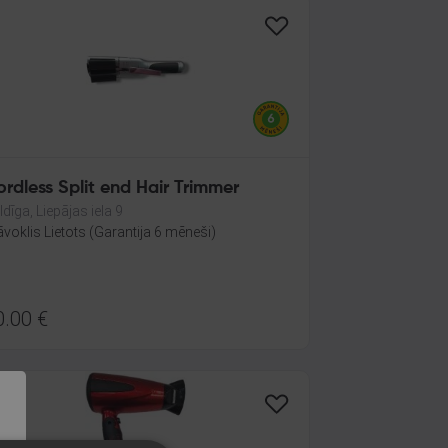
rdless Split end Hair Trimmer
ldīga, Liepājas iela 9
āvoklis Lietots (Garantija 6 mēneši)
0.00
€