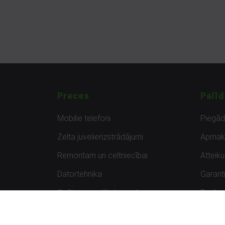
Preces
Palīd
Mobilie telefoni
Piegā
Zelta juvelierizstrādājumi
Apmak
Remontam un celtniecībai
Atteik
Datortehnika
Garanti
Spēles un spēļu konsoles
Preču 
Planšetdatori
Atsau