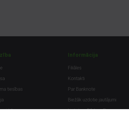
zība
Informācija
de
Filiāles
sa
Kontakti
uma tiesības
Par Banknote
ja
Biežāk uzdotie jautājumi
uzpirkšana
Lietots – Pārbaudīts
ksmes
Noteikumi un privātuma politik