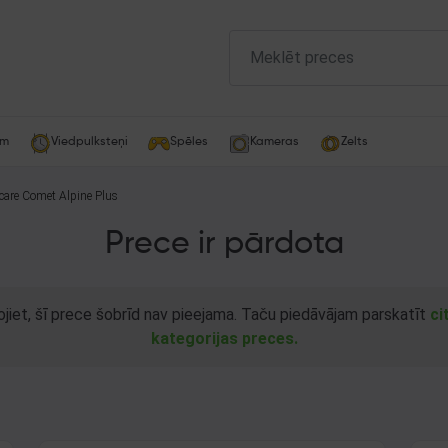
am
Viedpulksteņi
Spēles
Kameras
Zelts
care Comet Alpine Plus
Prece ir pārdota
ojiet, šī prece šobrīd nav pieejama. Taču piedāvājam parskatīt
ci
kategorijas preces.