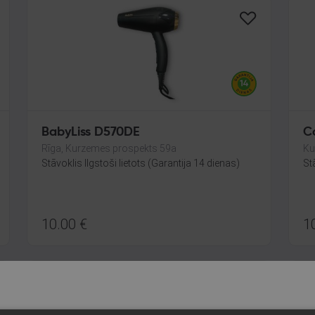
BabyLiss D570DE
Co
Rīga, Kurzemes prospekts 59a
Ku
Stāvoklis Ilgstoši lietots (Garantija 14 dienas)
St
10.00
€
1