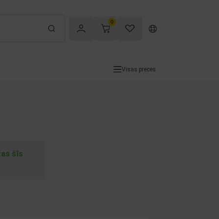
0
Visas preces
tas šīs