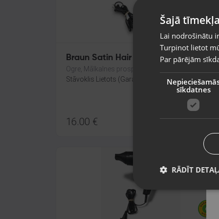
Šajā tīmekļa
Lai nodrošinātu i
Turpinot lietot mū
Braun Satin Hair 5
Par pārējām sīkda
Ogre, Mālkalnes prospekts 4-11
Stāvoklis Lietots (Garantija 6 mēneši)
Nepieciešamā
sīkdatnes
16.00
€
RĀDĪT DETAĻ