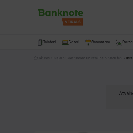
Telefoni
Datori
Remontam
Dārz
Sākums
Mājai
Skaistumam un veselībai
Matu fēni
Inva
Atvain