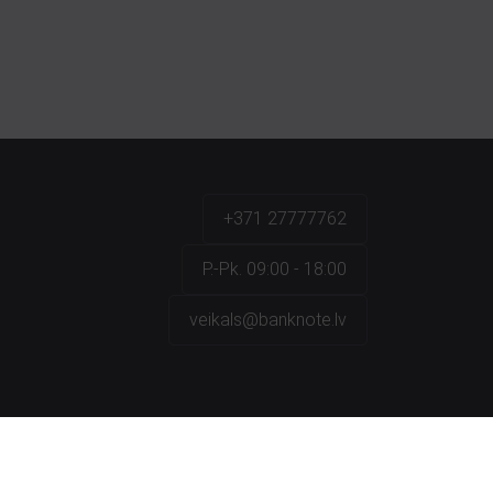
+371 27777762
P.-Pk. 09:00 - 18:00
veikals@banknote.lv
a