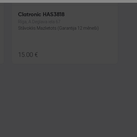
Clatronic HAS3818
Rīga, A.Deglava iela 67
Stāvoklis Mazlietots (Garantija 12 mēneši)
15.00
€