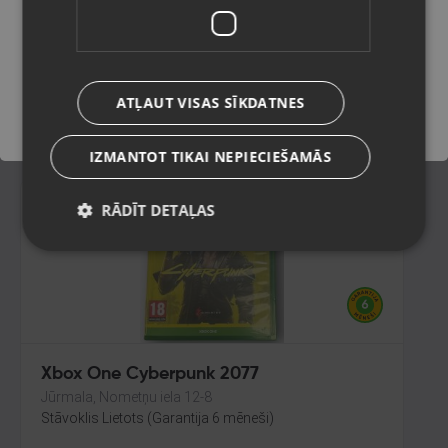
SKIES UNKNOWN
Rīga, Paula Lejiņa iela 2
Saglabāt
Stāvoklis Lietots (Garantija 6 mēneši)
ATĻAUT VISAS SĪKDATNES
12.00
€
IZMANTOT TIKAI NEPIECIEŠAMĀS
RĀDĪT DETAĻAS
Xbox One Cyberpunk 2077
Jūrmala, Nometņu iela 12-8
Stāvoklis Lietots (Garantija 6 mēneši)