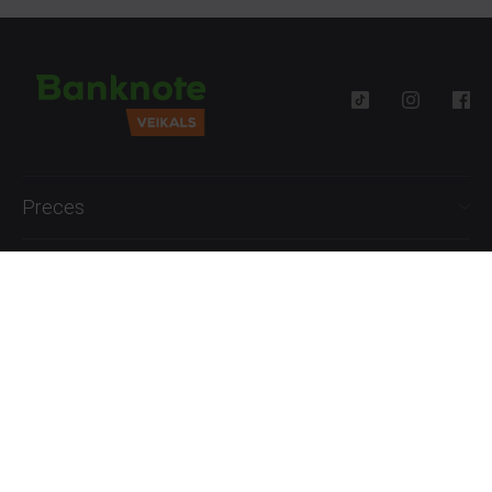
Preces
Palīdzība
Informācija
+371 27777762
P.-Pk. 09:00 - 18:00