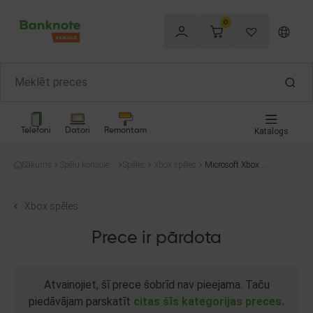
0
Telefoni
Datori
Remontam
Katalogs
Sākums
Spēļu konsoles
Spēles
Xbox spēles
Microsoft Xbox O
un spēles
ne Torment: Tide
s of Numenera
Xbox spēles
Prece ir pārdota
Atvainojiet, šī prece šobrīd nav pieejama. Taču
piedāvājam parskatīt
citas šīs kategorijas preces.