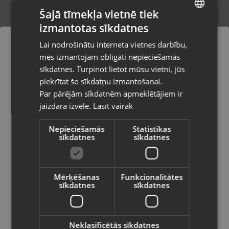
Šajā tīmekļa vietnē tiek
izmantotas sīkdatnes
LATVIAN
Xbox One Styx
Lai nodrošinātu interneta vietnes darbību,
Rīga, Merķeļa iela 7
RUSSIAN
mēs izmantojam obligāti nepieciešamās
Stāvoklis Lietots (Garantija 6 mēneši)
LITHUANIAN
sīkdatnes. Turpinot lietot mūsu vietni, jūs
Pasūtījumi tiks piegādāti uz
piekrītat šo sīkdatņu izmantošanai.
izvēlēto valsti
Par pārējām sīkdatnēm apmeklētājiem ir
12.00
€
jāizdara izvēle.
Lasīt vairāk
Vietnes saturs būs attēlots izvēlētajā
valodā
Nepieciešamās
Statistikas
sīkdatnes
sīkdatnes
Valsts
Mērķēšanas
Funkcionalitātes
sīkdatnes
sīkdatnes
Valoda
Latviešu / Latvian
Neklasificētās sīkdatnes
Microsoft Xbox One ACECOMBAT 7