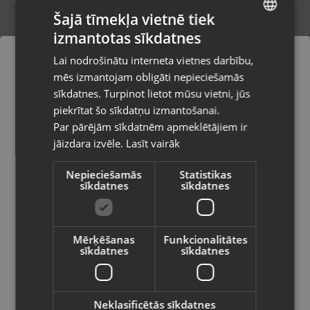
Šajā tīmekļa vietnē tiek
izmantotas sīkdatnes
LATVIAN
Xbox One UCF 3
Lai nodrošinātu interneta vietnes darbību,
Jēkabpils, Brīvības iela 146
RUSSIAN
mēs izmantojam obligāti nepieciešamās
Stāvoklis Lietots (Garantija 6 mēneši)
LITHUANIAN
sīkdatnes. Turpinot lietot mūsu vietni, jūs
Pasūtījumi tiks piegādāti uz
piekrītat šo sīkdatņu izmantošanai.
izvēlēto valsti
Par pārējām sīkdatnēm apmeklētājiem ir
11.00
€
jāizdara izvēle.
Lasīt vairāk
Vietnes saturs būs attēlots izvēlētajā
valodā
Nepieciešamās
Statistikas
sīkdatnes
sīkdatnes
Valsts
Mērķēšanas
Funkcionalitātes
sīkdatnes
sīkdatnes
Valoda
Latviešu / Latvian
Neklasificētās sīkdatnes
Xbox One EA Games Madden NFL 22