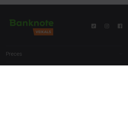
Preces
Palīdzība
Informācija
+371 27777762
P.-Pk. 09:00 - 18:00