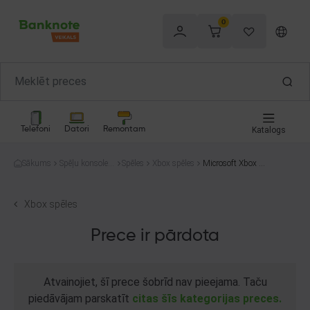
0
Telefoni
Datori
Remontam
Katalogs
Sākums
Spēļu konsoles
Spēles
Xbox spēles
Microsoft Xbox O
un spēles
ne Battlefield 1
Xbox spēles
Prece ir pārdota
Atvainojiet, šī prece šobrīd nav pieejama. Taču
piedāvājam parskatīt
citas šīs kategorijas preces.