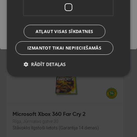
Rīga, Aleksandra Čaka iela 108-601
Stāvoklis Lietots (Garantija 6 mēneši)
Saglabāt
ATĻAUT VISAS SĪKDATNES
8.00
€
IZMANTOT TIKAI NEPIECIEŠAMĀS
RĀDĪT DETAĻAS
Microsoft Xbox 360 Far Cry 2
Rīga, Jūrmalas gatve 30
Stāvoklis Ilgstoši lietots (Garantija 14 dienas)