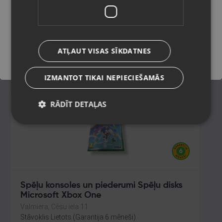
Jēkabpils, Brīvības iela 146
Stāvoklis Lietots (Garantija 6 mēneši)
Saglabāt
ATĻAUT VISAS SĪKDATNES
7.00
€
IZMANTOT TIKAI NEPIECIEŠAMĀS
RĀDĪT DETAĻAS
Spēļu konsoles un piederumi Spēļu disks
Microsoft Xbox One
Valmiera, Cēsu iela 11
Stāvoklis Lietots (Garantija 6 mēneši)