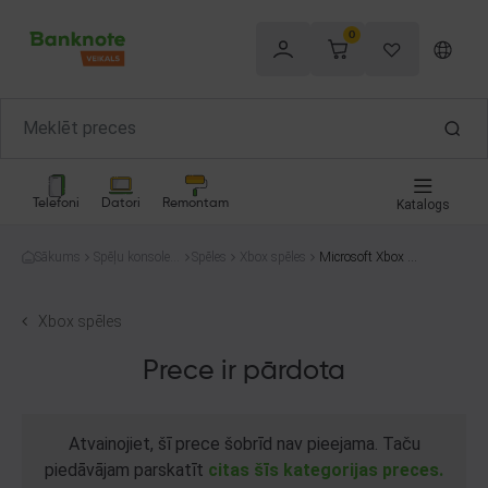
0
Telefoni
Datori
Remontam
Katalogs
Sākums
Spēļu konsoles
Spēles
Xbox spēles
Microsoft Xbox O
un spēles
ne For Honor
Xbox spēles
Prece ir pārdota
Atvainojiet, šī prece šobrīd nav pieejama. Taču
piedāvājam parskatīt
citas šīs kategorijas preces.