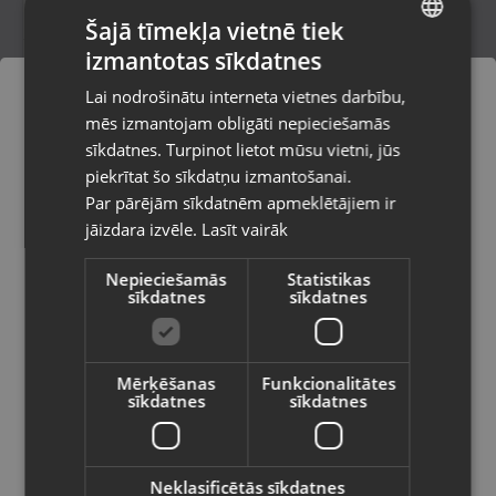
Šajā tīmekļa vietnē tiek
izmantotas sīkdatnes
LATVIAN
Microsoft Xbox One Fighter Within
Lai nodrošinātu interneta vietnes darbību,
Ventspils, Kuldīgas iela 26
RUSSIAN
mēs izmantojam obligāti nepieciešamās
Stāvoklis Lietots (Garantija 6 mēneši)
LITHUANIAN
sīkdatnes. Turpinot lietot mūsu vietni, jūs
Pasūtījumi tiks piegādāti uz
piekrītat šo sīkdatņu izmantošanai.
izvēlēto valsti
Par pārējām sīkdatnēm apmeklētājiem ir
9.00
€
jāizdara izvēle.
Lasīt vairāk
Vietnes saturs būs attēlots izvēlētajā
valodā
Nepieciešamās
Statistikas
sīkdatnes
sīkdatnes
Valsts
Mērķēšanas
Funkcionalitātes
sīkdatnes
sīkdatnes
Valoda
Latviešu / Latvian
Neklasificētās sīkdatnes
Microsoft XBox One Bleeding Edge