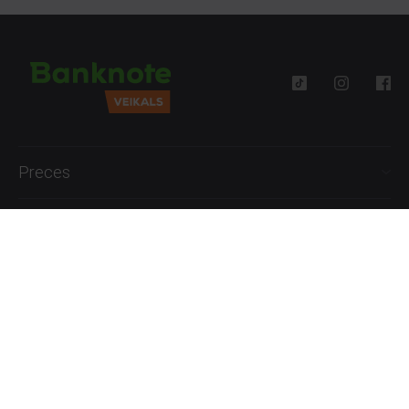
Preces
Palīdzība
Informācija
+371 27777762
P.-Pk. 09:00 - 18:00