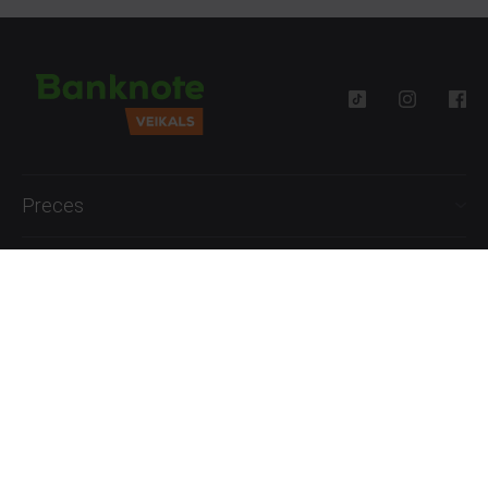
Preces
Palīdzība
Informācija
+371 27777762
P.-Pk. 09:00 - 18:00