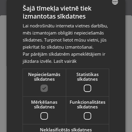
Šajā tīmekļa vietnē tiek
izmantotas sīkdatnes
LATVIAN
Microsoft Xbox One Fallout 4
Lai nodrošinātu interneta vietnes darbību,
Rīga, Ulbrokas iela 10
RUSSIAN
mēs izmantojam obligāti nepieciešamās
Stāvoklis Lietots (Garantija 6 mēneši)
LITHUANIAN
sīkdatnes. Turpinot lietot mūsu vietni, jūs
Pasūtījumi tiks piegādāti uz
piekrītat šo sīkdatņu izmantošanai.
izvēlēto valsti
Par pārējām sīkdatnēm apmeklētājiem ir
6.00
€
jāizdara izvēle.
Lasīt vairāk
Vietnes saturs būs attēlots izvēlētajā
valodā
Nepieciešamās
Statistikas
sīkdatnes
sīkdatnes
Valsts
Mērķēšanas
Funkcionalitātes
sīkdatnes
sīkdatnes
Valoda
Latviešu / Latvian
Neklasificētās sīkdatnes
Microsoft Xbox One TitanFall