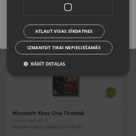
Rēzekne, Atbrīvošanas aleja 119
Stāvoklis Lietots (Garantija 6 mēneši)
Saglabāt
ATĻAUT VISAS SĪKDATNES
5.00
€
IZMANTOT TIKAI NEPIECIEŠAMĀS
RĀDĪT DETAĻAS
Microsoft Xbox One Titanfall
Liepāja, Lielā iela 4
Stāvoklis Lietots (Garantija 6 mēneši)