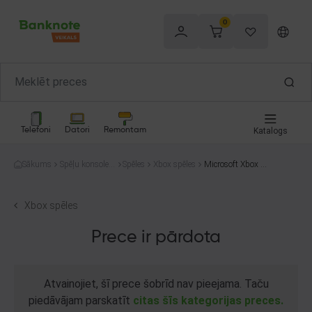
0
Telefoni
Datori
Remontam
Katalogs
Sākums
Spēļu konsoles
Spēles
Xbox spēles
Microsoft Xbox O
un spēles
ne The Elder Scrol
ls III: Morrowind
Xbox spēles
Prece ir pārdota
Atvainojiet, šī prece šobrīd nav pieejama. Taču
piedāvājam parskatīt
citas šīs kategorijas preces.