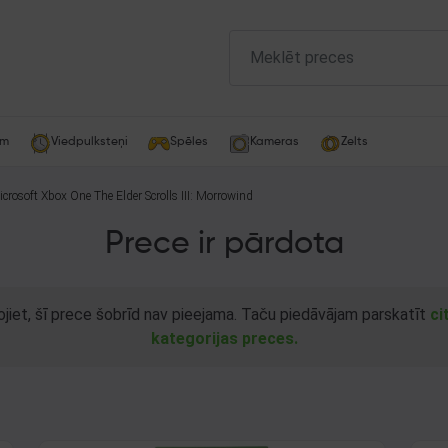
am
Viedpulksteņi
Spēles
Kameras
Zelts
crosoft Xbox One The Elder Scrolls III: Morrowind
Prece ir pārdota
ojiet, šī prece šobrīd nav pieejama. Taču piedāvājam parskatīt
ci
kategorijas preces.