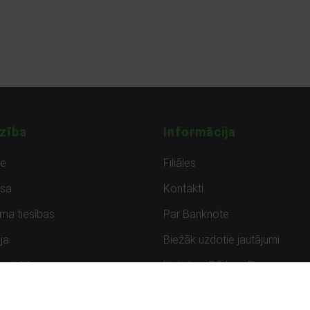
zība
Informācija
de
Filiāles
sa
Kontakti
uma tiesības
Par Banknote
ja
Biežāk uzdotie jautājumi
uzpirkšana
Lietots – Pārbaudīts
ksmes
Noteikumi un privātuma politik