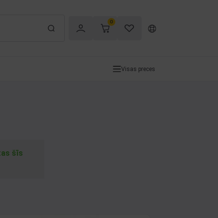
0
Visas preces
tas šīs