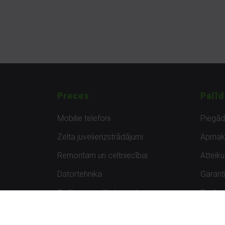
Preces
Palīd
Mobilie telefoni
Piegā
Zelta juvelierizstrādājumi
Apmak
Remontam un celtniecībai
Atteik
Datortehnika
Garanti
Spēles un spēļu konsoles
Preču 
Planšetdatori
Atsau