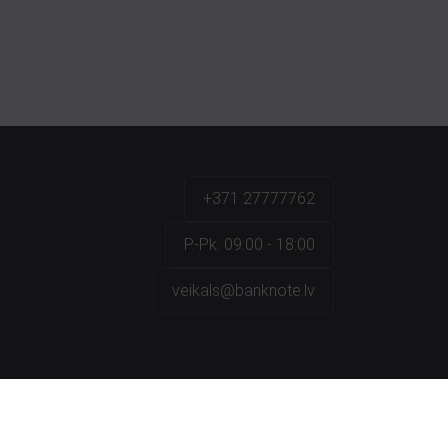
+371 27777762
P.-Pk. 09:00 - 18:00
veikals@banknote.lv
a