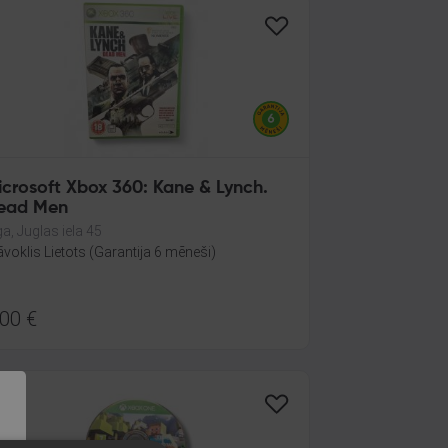
icrosoft Xbox 360: Kane & Lynch.
ead Men
ga, Juglas iela 45
āvoklis Lietots (Garantija 6 mēneši)
.00
€