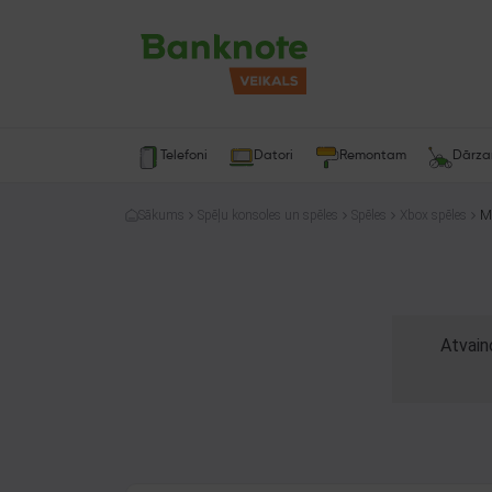
Telefoni
Datori
Remontam
Dārz
Sākums
Spēļu konsoles un spēles
Spēles
Xbox spēles
Mi
Atvain