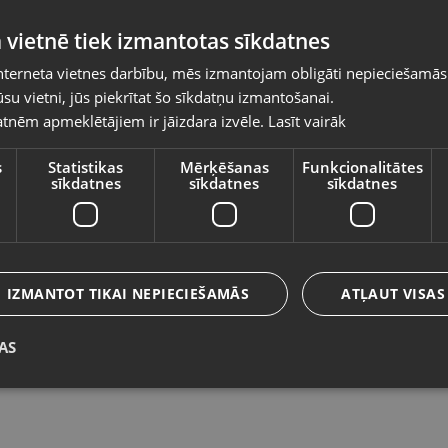
Pasūtījumi tiks piegādāti uz izvēlēto
 vietnē tiek izmantotas sīkdatnes
valsti
nterneta vietnes darbību, mēs izmantojam obligāti nepieciešamās
Vietnes saturs būs attēlots izvēlētajā valodā
su vietni, jūs piekrītat šo sīkdatņu izmantošanai.
Microsoft Xbox One Series X
X
tnēm apmeklētājiem ir jāizdara izvēle.
Lasīt vairāk
Valsts
MADDEN 21
Rī
Preiļi, Daugavpils iela 2
St
s
Statistikas
Mērķēšanas
Funkcionalitātes
sīkdatnes
sīkdatnes
sīkdatnes
Stāvoklis Jauns (Garantija 24 mēneši)
Valoda
5.00
€
1
Latviešu / Latvian
IZMANTOT TIKAI NEPIECIEŠAMĀS
ATĻAUT VISAS
AS
Saglabāt