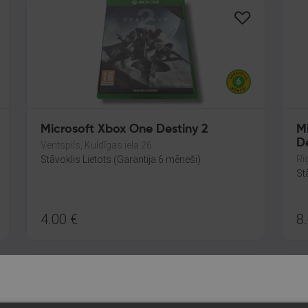
Microsoft Xbox One Destiny 2
M
D
Ventspils, Kuldīgas iela 26
Rī
Stāvoklis Lietots (Garantija 6 mēneši)
St
4.00
€
8