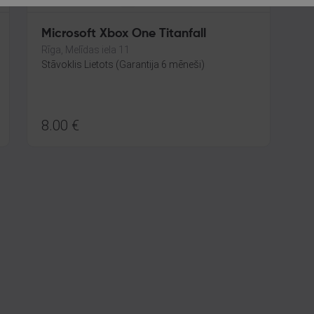
Microsoft Xbox One Titanfall
Rīga, Melīdas iela 11
Stāvoklis Lietots (Garantija 6 mēneši)
8.00
€