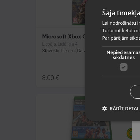
Šajā tīmekļa
Lai nodrošinātu i
Turpinot lietot mū
Microsoft Xbox One FAR CRY 4
Par pārējām sīkda
Liepāja, Lielā iela 4
Stāvoklis Lietots (Garantija 6 mēneši)
Nepieciešamā
sīkdatnes
8.00
€
RĀDĪT DETAĻ