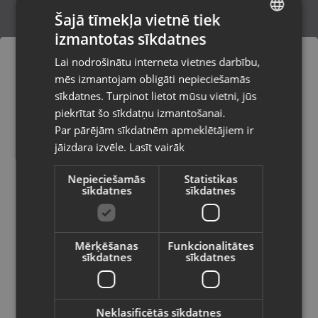
Šajā tīmekļa vietnē tiek
izmantotas sīkdatnes
LATVIAN
Microsoft Xbox One / Series X Watch
Lai nodrošinātu interneta vietnes darbību,
Dogs Legion Limited Edition
RUSSIAN
mēs izmantojam obligāti nepieciešamās
Ventspils, Kuldīgas iela 26
LITHUANIAN
Stāvoklis Lietots (Garantija 6 mēneši)
sīkdatnes. Turpinot lietot mūsu vietni, jūs
Pasūtījumi tiks piegādāti uz
piekrītat šo sīkdatņu izmantošanai.
izvēlēto valsti
Par pārējām sīkdatnēm apmeklētājiem ir
6.00
€
jāizdara izvēle.
Lasīt vairāk
Vietnes saturs būs attēlots izvēlētajā
valodā
Nepieciešamās
Statistikas
sīkdatnes
sīkdatnes
Valsts
Mērķēšanas
Funkcionalitātes
sīkdatnes
sīkdatnes
Valoda
Latviešu / Latvian
Neklasificētās sīkdatnes
Xbox One Fifa 18