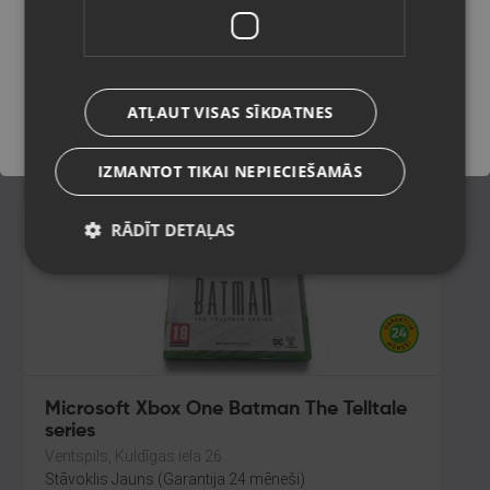
Rīga, Jelgavas iela 74-10
Stāvoklis Mazlietots (Garantija 12 mēneši)
Saglabāt
ATĻAUT VISAS SĪKDATNES
11.00
€
IZMANTOT TIKAI NEPIECIEŠAMĀS
RĀDĪT DETAĻAS
Microsoft Xbox One Batman The Telltale
series
Ventspils, Kuldīgas iela 26
Stāvoklis Jauns (Garantija 24 mēneši)