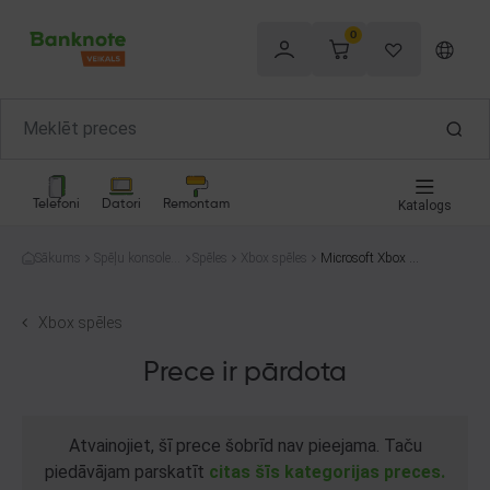
0
Telefoni
Datori
Remontam
Katalogs
Sākums
Spēļu konsoles
Spēles
Xbox spēles
Microsoft Xbox O
un spēles
ne Titanfall
Xbox spēles
Prece ir pārdota
Atvainojiet, šī prece šobrīd nav pieejama. Taču
piedāvājam parskatīt
citas šīs kategorijas preces.