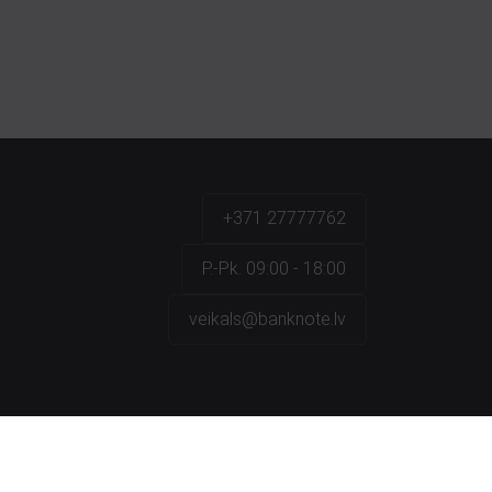
+371 27777762
P.-Pk. 09:00 - 18:00
veikals@banknote.lv
a