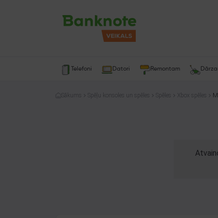
Telefoni
Datori
Remontam
Dārz
Sākums
Spēļu konsoles un spēles
Spēles
Xbox spēles
Mi
Atvain