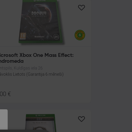
icrosoft Xbox One Mass Effect:
ndromeda
ntspils, Kuldīgas iela 26
āvoklis Lietots (Garantija 6 mēneši)
.00
€