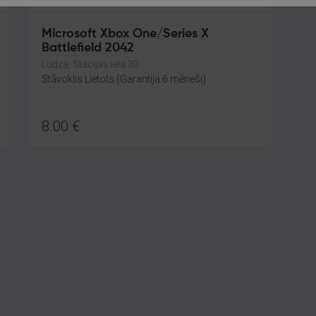
Microsoft Xbox One/Series X
Battlefield 2042
Ludza, Stacijas iela 30
Stāvoklis Lietots (Garantija 6 mēneši)
8.00
€