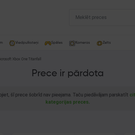
am
Viedpulksteņi
Spēles
Kameras
Zelts
crosoft Xbox One Titanfall
Prece ir pārdota
ojiet, šī prece šobrīd nav pieejama. Taču piedāvājam parskatīt
ci
kategorijas preces.