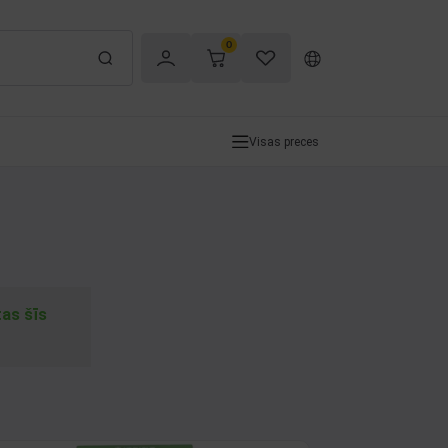
0
Visas preces
tas šīs