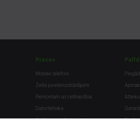
Preces
Palīd
Mobilie telefoni
Piegā
Zelta juvelierizstrādājumi
Apmak
Remontam un celtniecībai
Atteik
Datortehnika
Garanti
Spēles un spēļu konsoles
Preču 
Planšetdatori
Atsau