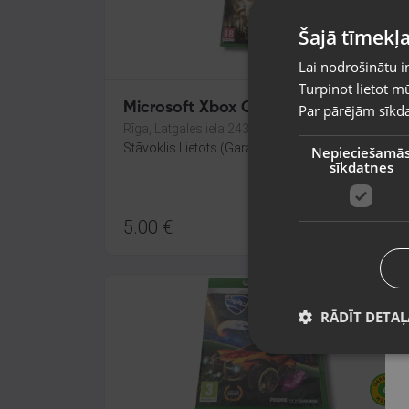
Šajā tīmekļa
Lai nodrošinātu i
Turpinot lietot mū
Microsoft Xbox One Fallout 4
Par pārējām sīkda
Rīga, Latgales iela 243
Stāvoklis Lietots (Garantija 6 mēneši)
Nepieciešamā
sīkdatnes
5.00
€
RĀDĪT DETAĻ