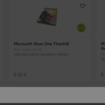
Microsoft Xbox One Titanfall
M
A
Rīga, Juglas iela 45
Ve
Stāvoklis Lietots (Garantija 6 mēneši)
St
8.00
€
8