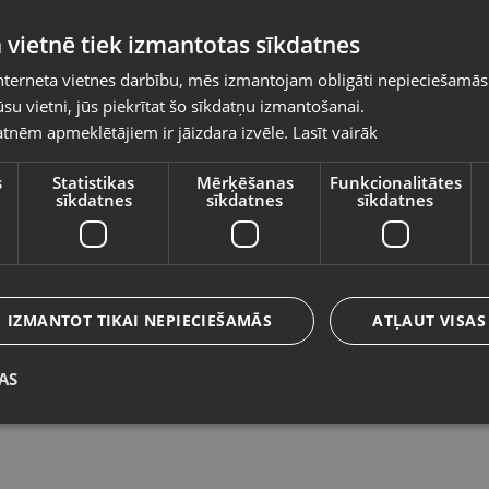
Pasūtījumi tiks piegādāti uz izvēlēto
 vietnē tiek izmantotas sīkdatnes
valsti
nterneta vietnes darbību, mēs izmantojam obligāti nepieciešamās
Vietnes saturs būs attēlots izvēlētajā valodā
su vietni, jūs piekrītat šo sīkdatņu izmantošanai.
Microsoft Xbox One Dishonored 2
Mi
tnēm apmeklētājiem ir jāizdara izvēle.
Lasīt vairāk
Valsts
Daugavpils, 18.novembra iela 171-31
Rīg
Stāvoklis Lietots (Garantija 6 mēneši)
St
s
Statistikas
Mērķēšanas
Funkcionalitātes
sīkdatnes
sīkdatnes
sīkdatnes
Valoda
8.00
€
5
Latviešu / Latvian
IZMANTOT TIKAI NEPIECIEŠAMĀS
ATĻAUT VISAS
AS
Saglabāt