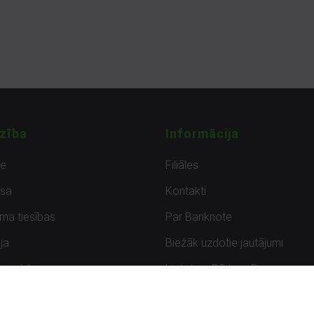
zība
Informācija
de
Filiāles
sa
Kontakti
uma tiesības
Par Banknote
ja
Biežāk uzdotie jautājumi
uzpirkšana
Lietots – Pārbaudīts
ksmes
Noteikumi un privātuma politik