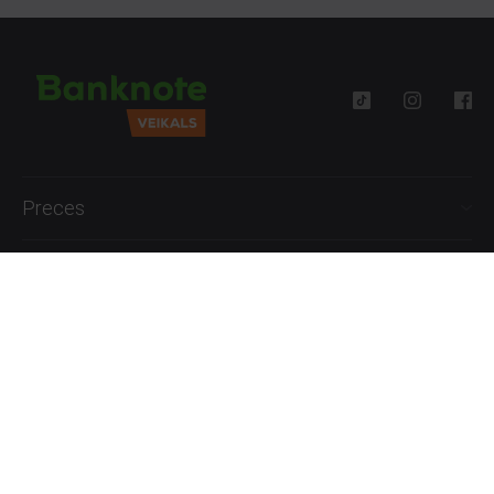
Preces
Palīdzība
Informācija
+371 27777762
P.-Pk. 09:00 - 18:00