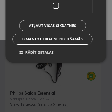
Kuldīga, Liepājas iela 9
Stāvoklis Mazlietots (Garantija 12 mēneši)
Saglabāt
ATĻAUT VISAS SĪKDATNES
16.00
€
IZMANTOT TIKAI NEPIECIEŠAMĀS
RĀDĪT DETAĻAS
Philips Salon Essential
Ventspils, Lidotāju iela 24-37
Stāvoklis Lietots (Garantija 6 mēneši)