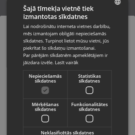
Šajā tīmekļa vietnē tiek
izmantotas sīkdatnes
LATVIAN
Adler AD2222
Lai nodrošinātu interneta vietnes darbību,
Līvāni, Rīgas iela 85
RUSSIAN
mēs izmantojam obligāti nepieciešamās
Stāvoklis Jauns (Garantija 24 mēneši)
LITHUANIAN
sīkdatnes. Turpinot lietot mūsu vietni, jūs
Pasūtījumi tiks piegādāti uz
piekrītat šo sīkdatņu izmantošanai.
izvēlēto valsti
Par pārējām sīkdatnēm apmeklētājiem ir
6.00
€
jāizdara izvēle.
Lasīt vairāk
Vietnes saturs būs attēlots izvēlētajā
valodā
Nepieciešamās
Statistikas
sīkdatnes
sīkdatnes
Valsts
Mērķēšanas
Funkcionalitātes
sīkdatnes
sīkdatnes
Valoda
Latviešu / Latvian
Neklasificētās sīkdatnes
Henske HD-3291A