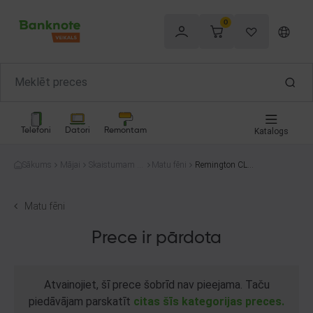
0
Telefoni
Datori
Remontam
Katalogs
Sākums
Mājai
Skaistumam u
Matu fēni
Remington CL10
n veselībai
19
Matu fēni
Prece ir pārdota
Atvainojiet, šī prece šobrīd nav pieejama. Taču
piedāvājam parskatīt
citas šīs kategorijas preces.