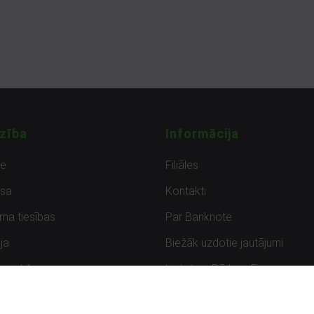
zība
Informācija
de
Filiāles
sa
Kontakti
uma tiesības
Par Banknote
ja
Biežāk uzdotie jautājumi
uzpirkšana
Lietots – Pārbaudīts
ksmes
Noteikumi un privātuma politik