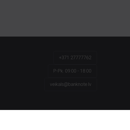
+371 27777762
P.-Pk. 09:00 - 18:00
veikals@banknote.lv
a