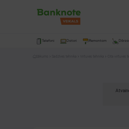
Telefoni
Datori
Remontam
Dārz
Sākums
Sadzīves tehnika
Virtuves tehnika
Cita virtuves 
Atvain