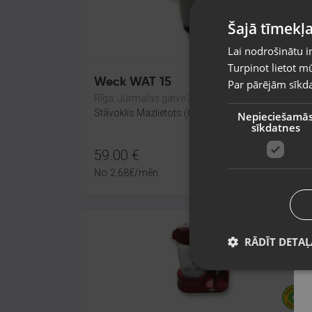
Šajā tīmekļa
Lai nodrošinātu i
Turpinot lietot mū
Weck WAT 15
Par pārējām sīkda
Rīga, Jūrmalas gatve 30
Stāvoklis Mazlietots (Garantija 12 mēneši)
Nepieciešamā
sīkdatnes
59.00
€
No
2.68
€
/mēn.
RĀDĪT DETAĻ