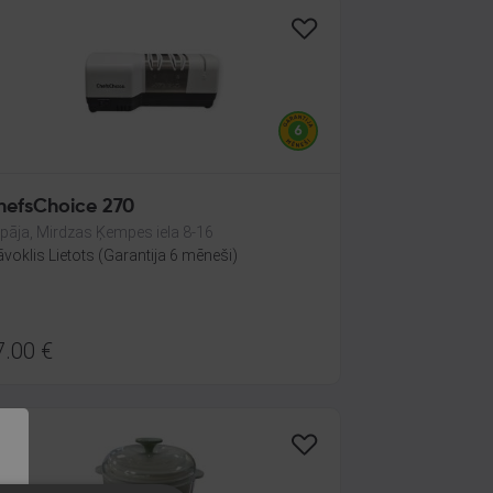
hefsChoice 270
epāja, Mirdzas Ķempes iela 8-16
āvoklis Lietots (Garantija 6 mēneši)
7.00
€