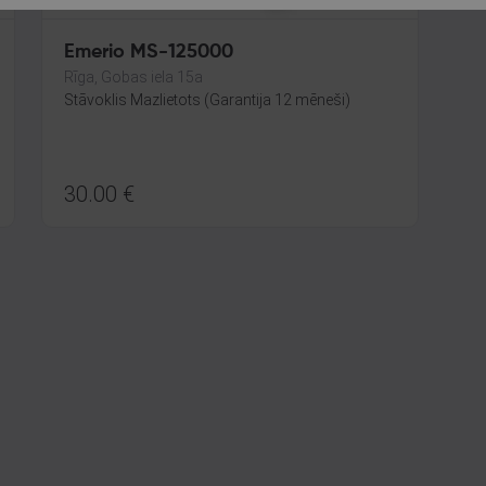
Emerio MS-125000
Rīga, Gobas iela 15a
Stāvoklis Mazlietots (Garantija 12 mēneši)
30.00
€