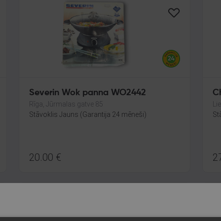
Severin Wok panna WO2442
C
Rīga, Jūrmalas gatve 85
Li
Stāvoklis Jauns (Garantija 24 mēneši)
St
20.00
€
2