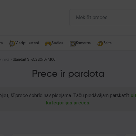
am
Viedpulksteņi
Spēles
Kameras
Zelts
tehnika
Standart ST-SJ230/07M00
Prece ir pārdota
ojiet, šī prece šobrīd nav pieejama. Taču piedāvājam parskatīt
ci
kategorijas preces.