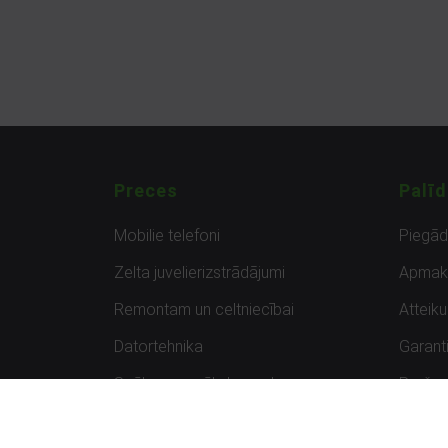
Preces
Palīd
Mobilie telefoni
Piegā
Zelta juvelierizstrādājumi
Apmak
Remontam un celtniecībai
Atteik
Datortehnika
Garanti
Spēles un spēļu konsoles
Preču 
Planšetdatori
Atsau