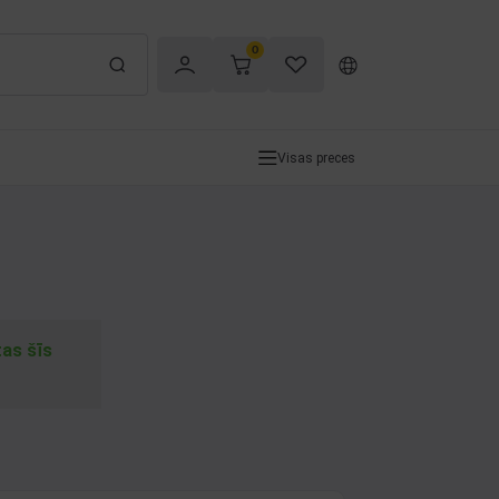
0
Visas preces
tas šīs