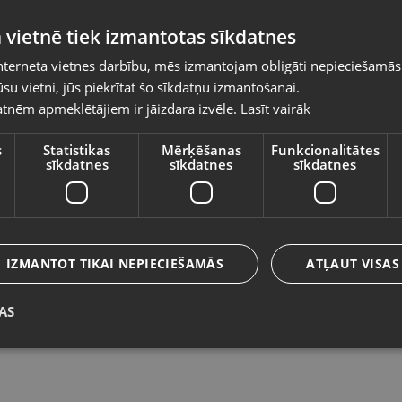
Pasūtījumi tiks piegādāti uz izvēlēto
 vietnē tiek izmantotas sīkdatnes
valsti
nterneta vietnes darbību, mēs izmantojam obligāti nepieciešamās
Vietnes saturs būs attēlots izvēlētajā valodā
su vietni, jūs piekrītat šo sīkdatņu izmantošanai.
Ariete 2962 Chocolate Fountain
G
tnēm apmeklētājiem ir jāizdara izvēle.
Lasīt vairāk
Valsts
Daugavpils, Saules iela 55
Rī
Stāvoklis Mazlietots (Garantija 12 mēneši)
St
s
Statistikas
Mērķēšanas
Funkcionalitātes
sīkdatnes
sīkdatnes
sīkdatnes
Valoda
13.00
€
1
Latviešu / Latvian
IZMANTOT TIKAI NEPIECIEŠAMĀS
ATĻAUT VISAS
AS
Saglabāt