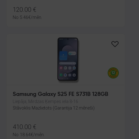
120.00
€
No
5.46
€
/mēn.
Samsung Galaxy S25 FE S731B 128GB
Liepāja, Mirdzas Ķempes iela 8-16
Stāvoklis Mazlietots (Garantija 12 mēneši)
410.00
€
No
18.64
€
/mēn.