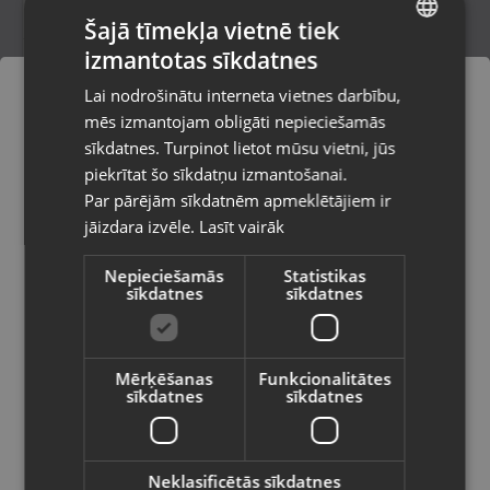
Šajā tīmekļa vietnē tiek
izmantotas sīkdatnes
LATVIAN
Samsung Galaxy A56 5G (SM-A566B)
Lai nodrošinātu interneta vietnes darbību,
128GB 8GB RAM
RUSSIAN
mēs izmantojam obligāti nepieciešamās
Daugavpils, Aveņu iela 26
LITHUANIAN
Stāvoklis Ilgstoši lietots (Garantija 14 dienas)
sīkdatnes. Turpinot lietot mūsu vietni, jūs
Pasūtījumi tiks piegādāti uz
piekrītat šo sīkdatņu izmantošanai.
izvēlēto valsti
165.00
€
Par pārējām sīkdatnēm apmeklētājiem ir
No
7.50
€
/mēn.
jāizdara izvēle.
Lasīt vairāk
Vietnes saturs būs attēlots izvēlētajā
valodā
Nepieciešamās
Statistikas
sīkdatnes
sīkdatnes
Valsts
-11%
Mērķēšanas
Funkcionalitātes
sīkdatnes
sīkdatnes
Valoda
Latviešu / Latvian
Neklasificētās sīkdatnes
Mobilais telefons - Samsung Galaxy A33