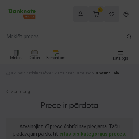
0
Telefoni
Datori
Remontam
Katalogs
Sākums
Mobilie telefoni
Viedtālruņi
Samsung
Samsung Galaxy
S20 FE (G780F/
DS) 128GB
Samsung
Prece ir pārdota
Atvainojiet, šī prece šobrīd nav pieejama. Taču
piedāvājam parskatīt
citas šīs kategorijas preces.