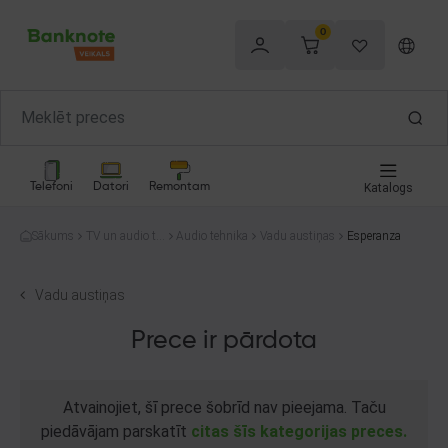
0
Telefoni
Datori
Remontam
Katalogs
Sākums
TV un audio te
Audio tehnika
Vadu austiņas
Esperanza
hnika
Vadu austiņas
Prece ir pārdota
Atvainojiet, šī prece šobrīd nav pieejama. Taču
piedāvājam parskatīt
citas šīs kategorijas preces.