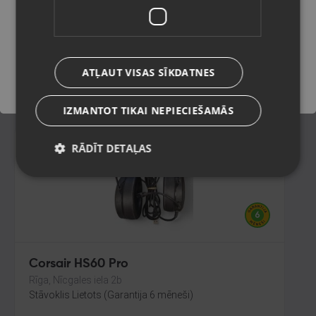
Rīga, Mārupes iela 3
Stāvoklis Jauns (Garantija 24 mēneši)
Saglabāt
ATĻAUT VISAS SĪKDATNES
14.00
€
IZMANTOT TIKAI NEPIECIEŠAMĀS
RĀDĪT DETAĻAS
Corsair HS60 Pro
Rīga, Nīcgales iela 2b
Stāvoklis Lietots (Garantija 6 mēneši)