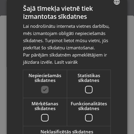
Šajā tīmekļa vietnē tiek
izmantotas sīkdatnes
LATVIAN
Austiņas USB C ar mikrofonu
Lai nodrošinātu interneta vietnes darbību,
Rīga, Lokomotīves iela 100
RUSSIAN
mēs izmantojam obligāti nepieciešamās
Stāvoklis Jauns (Garantija 24 mēneši)
LITHUANIAN
sīkdatnes. Turpinot lietot mūsu vietni, jūs
Pasūtījumi tiks piegādāti uz
piekrītat šo sīkdatņu izmantošanai.
izvēlēto valsti
Par pārējām sīkdatnēm apmeklētājiem ir
5.00
€
jāizdara izvēle.
Lasīt vairāk
Vietnes saturs būs attēlots izvēlētajā
valodā
Nepieciešamās
Statistikas
sīkdatnes
sīkdatnes
Valsts
Mērķēšanas
Funkcionalitātes
sīkdatnes
sīkdatnes
Valoda
Latviešu / Latvian
Neklasificētās sīkdatnes
maXlife Gaming Headset MXGH-200