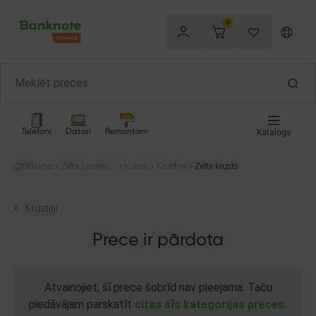
0
Telefoni
Datori
Remontam
Katalogs
Sākums
Zelta juvelierizs
Kuloni
Krustiņi
Zelta krusts
trādājumi
Krustiņi
Prece ir pārdota
Atvainojiet, šī prece šobrīd nav pieejama. Taču
piedāvājam parskatīt
citas šīs kategorijas preces.