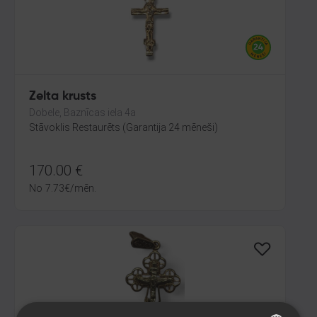
Zelta krusts
Dobele, Baznīcas iela 4a
Stāvoklis Restaurēts (Garantija 24 mēneši)
170.00
€
No
7.73
€
/mēn.