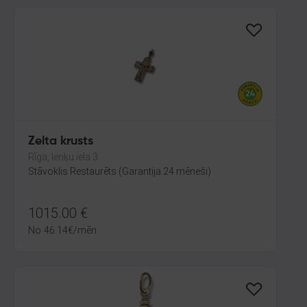
Zelta krusts
Rīga, Ieriķu iela 3
Stāvoklis Restaurēts (Garantija 24 mēneši)
1015.00
€
No
46.14
€
/mēn.