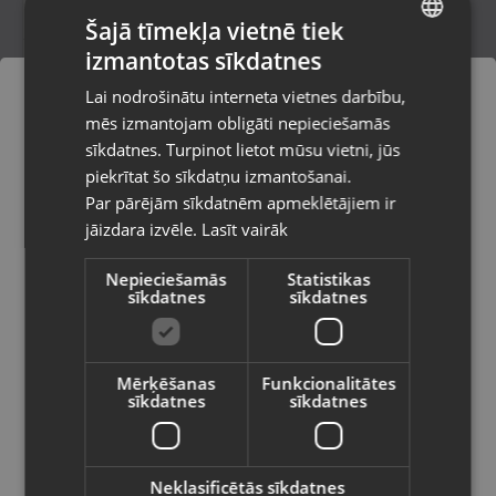
Šajā tīmekļa vietnē tiek
izmantotas sīkdatnes
LATVIAN
Zelta kulons
Lai nodrošinātu interneta vietnes darbību,
Jūrmala, Nometņu iela 12-8
RUSSIAN
mēs izmantojam obligāti nepieciešamās
Stāvoklis Restaurēts (Garantija 24 mēneši)
LITHUANIAN
sīkdatnes. Turpinot lietot mūsu vietni, jūs
Pasūtījumi tiks piegādāti uz
piekrītat šo sīkdatņu izmantošanai.
izvēlēto valsti
173.00
€
Par pārējām sīkdatnēm apmeklētājiem ir
No
7.87
€
/mēn.
jāizdara izvēle.
Lasīt vairāk
Vietnes saturs būs attēlots izvēlētajā
valodā
Nepieciešamās
Statistikas
sīkdatnes
sīkdatnes
Valsts
Mērķēšanas
Funkcionalitātes
sīkdatnes
sīkdatnes
Valoda
Latviešu / Latvian
Neklasificētās sīkdatnes
Zelta krusts