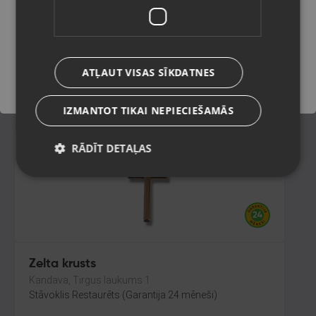
Rīga, Kurzemes prospekts 59a
Stāvoklis Restaurēts (Garantija 24 mēneši)
Saglabāt
71.00
€
ATĻAUT VISAS SĪKDATNES
No
3.23
€
/mēn.
IZMANTOT TIKAI NEPIECIEŠAMĀS
RĀDĪT DETAĻAS
Zelta krusts
Kandava, Tirgus laukums 1
Stāvoklis Restaurēts (Garantija 24 mēneši)