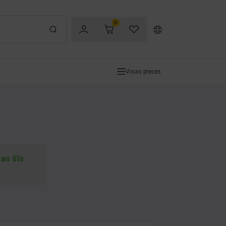
0
Visas preces
tas šīs