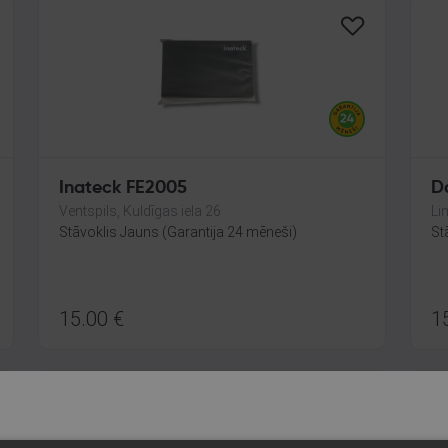
Inateck FE2005
D
Ventspils, Kuldīgas iela 26
Li
Stāvoklis Jauns (Garantija 24 mēneši)
St
15.00
€
1