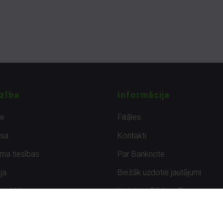
zība
Informācija
de
Filiāles
sa
Kontakti
uma tiesības
Par Banknote
ja
Biežāk uzdotie jautājumi
uzpirkšana
Lietots – Pārbaudīts
ksmes
Noteikumi un privātuma politik