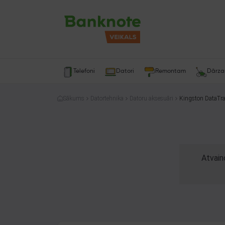
Telefoni
Datori
Remontam
Dārz
Sākums
Datortehnika
Datoru aksesuāri
Kingston DataTra
Atvain