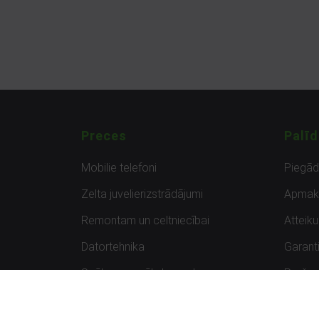
Preces
Palīd
Mobilie telefoni
Piegā
Zelta juvelierizstrādājumi
Apmak
Remontam un celtniecībai
Atteik
Datortehnika
Garanti
Spēles un spēļu konsoles
Preču 
Planšetdatori
Atsau