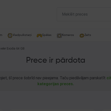
am
Viedpulksteņi
Spēles
Kameras
Zelts
veler Exodia 64 GB
Prece ir pārdota
ojiet, šī prece šobrīd nav pieejama. Taču piedāvājam parskatīt
ci
kategorijas preces.