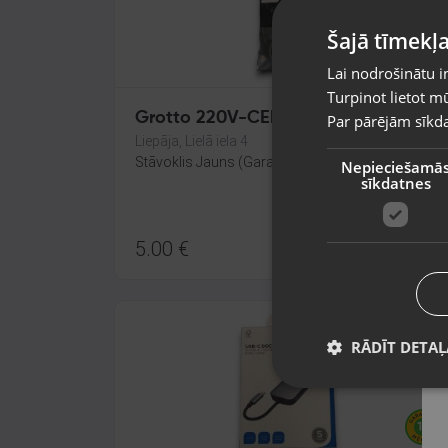
Šajā tīmekļa
Lai nodrošinātu i
Turpinot lietot mū
Grotto 220V-CEE
Par pārējām sīkda
Liepāja, Lielā iela 4
Stāvoklis Jauns (Garantija 24 mēneši)
Nepieciešamā
sīkdatnes
5.00
€
RĀDĪT DETAĻ