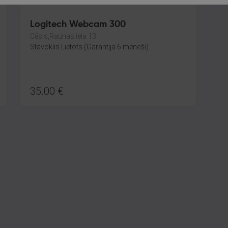
Logitech Webcam 300
Cēsis,Raunas iela 13
Stāvoklis Lietots (Garantija 6 mēneši)
35.00
€