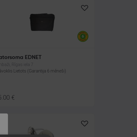
atorsoma EDNET
mbaži, Rīgas iela 7
āvoklis Lietots (Garantija 6 mēneši)
5.00
€