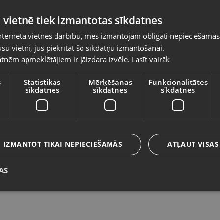
Pasūtījumi tiks piegādāti uz izvēlēto
 vietnē tiek izmantotas sīkdatnes
valsti
nterneta vietnes darbību, mēs izmantojam obligāti nepieciešamās
Vietnes saturs būs attēlots izvēlētajā valodā
su vietni, jūs piekrītat šo sīkdatņu izmantošanai.
WEB kamera HD 720P
L
tnēm apmeklētājiem ir jāizdara izvēle.
Lasīt vairāk
Valsts
Kandava, Tirgus laukums 1
Rī
Stāvoklis Jauns (Garantija 24 mēneši)
St
s
Statistikas
Mērķēšanas
Funkcionalitātes
sīkdatnes
sīkdatnes
sīkdatnes
Valoda
11.90
€
3
Latviešu / Latvian
IZMANTOT TIKAI NEPIECIEŠAMĀS
ATĻAUT VISAS
AS
Saglabāt